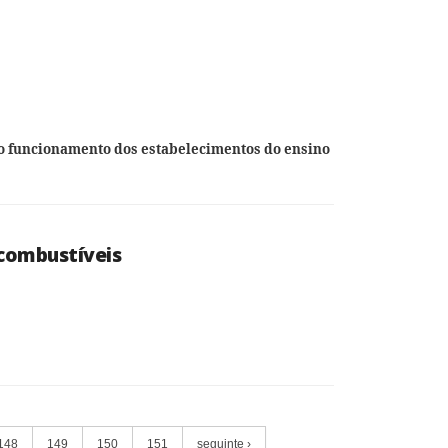
 o funcionamento dos estabelecimentos do ensino
 combustíveis
148
149
150
151
seguinte ›