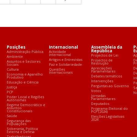
Posições
Internacional
Assembleia da
P
República
E
Administração Pública
Actividade
Internacional
Projectos de Lei
A
Ambiente
Artigos e Entrevistas
Projectos de
D
Assuntos e Sectores
Resolução
P
Sociais
Paz e Solidariedade
Apreciações
D
Cultura
Questões
Parlamentares
Internacionais
De
Economia e Aparelho
Debates temáticos
Produtivo
In
Intervenções
Educação e Ciência
Pe
Perguntas ao Governo
Justiça
S
Votos
PCP
No
Jornadas
Poder Local e Regiões
Parlamentares
Autónomas
Deputados
Regime Democrático e
Assuntos
Programa Eleitoral do
Constitucionais
PCP (2024)
Saúde
Eleições Legislativas
2024
Segurança das
Populações
Soberania, Política
Externa e Defesa
Trabalhadores