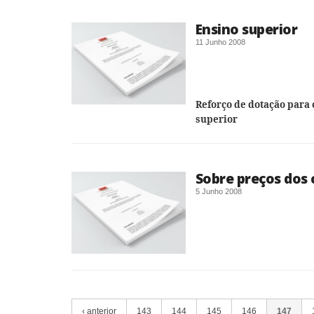
Ensino superior
11 Junho 2008
Reforço de dotação para
superior
Sobre preços dos
5 Junho 2008
‹ anterior
143
144
145
146
147