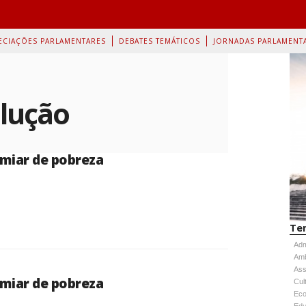
ECIAÇÕES PARLAMENTARES
DEBATES TEMÁTICOS
JORNADAS PARLAMENT
olução
imiar de pobreza
Te
Adm
Amb
Ass
imiar de pobreza
Cul
Eco