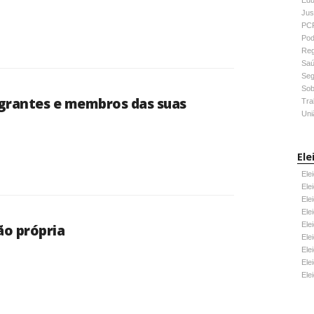
Edu
Jus
PC
Pod
Reg
Sa
Seg
Sob
grantes e membros das suas
Tra
Uni
Ele
Ele
Ele
Ele
Ele
Ele
ão própria
Ele
Ele
Ele
Ele