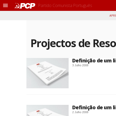
Partido Comunista Português
M
e
APR
n
u
Projectos de Res
Definição de um l
3 Julho 2008
Definição de um l
2 Julho 2008