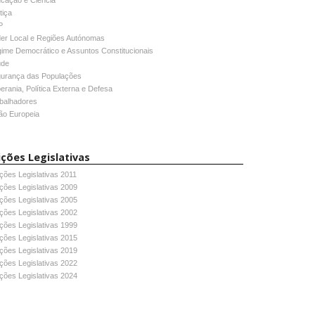
cação e Ciência
tiça
P
er Local e Regiões Autónomas
ime Democrático e Assuntos Constitucionais
úde
urança das Populações
erania, Política Externa e Defesa
balhadores
ão Europeia
ições Legislativas
ições Legislativas 2011
ições Legislativas 2009
ições Legislativas 2005
ições Legislativas 2002
ições Legislativas 1999
ições Legislativas 2015
ições Legislativas 2019
ições Legislativas 2022
ições Legislativas 2024