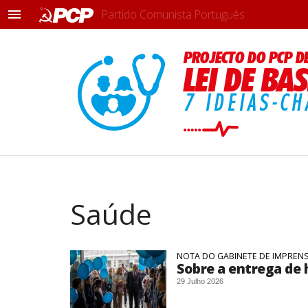
Partido Comunista Português
M
e
n
PROJECTO DO PCP D
u
LEI DE BA
7 IDEIAS-CH
Saúde
NOTA DO GABINETE DE IMPREN
Sobre a entrega de 
29 Julho 2026