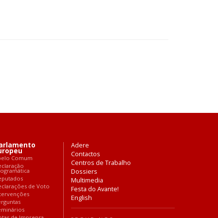
arlamento
Adere
uropeu
Contactos
pelo Comum
Centros de Trabalho
eclaração
rogramática
Dossiers
eputados
Multimedia
clarações de Voto
Festa do Avante!
tervenções
English
rguntas
eminários
tas de Imprensa