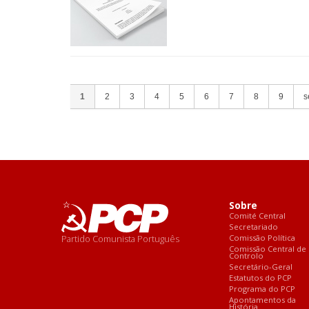
1
2
3
4
5
6
7
8
9
s
Sobre
Comité Central
Secretariado
Partido Comunista Português
Comissão Política
Comissão Central de
Controlo
Secretário-Geral
Estatutos do PCP
Programa do PCP
Apontamentos da
História