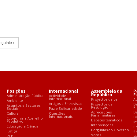
eguinte ›
Posições
Internacional
Assembleia da
P
República
E
Administração Pública
Actividade
Internacional
Projectos de Lei
A
Ambiente
Artigos e Entrevistas
Projectos de
D
Assuntos e Sectores
Resolução
P
Sociais
Paz e Solidariedade
Apreciações
D
Cultura
Questões
Parlamentares
Internacionais
De
Economia e Aparelho
Debates temáticos
Produtivo
In
Intervenções
Educação e Ciência
Pe
Perguntas ao Governo
Justiça
S
Votos
PCP
No