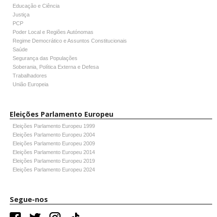
Educação e Ciência
Justiça
PCP
Poder Local e Regiões Autónomas
Regime Democrático e Assuntos Constitucionais
Saúde
Segurança das Populações
Soberania, Política Externa e Defesa
Trabalhadores
União Europeia
Eleições Parlamento Europeu
Eleições Parlamento Europeu 1999
Eleições Parlamento Europeu 2004
Eleições Parlamento Europeu 2009
Eleições Parlamento Europeu 2014
Eleições Parlamento Europeu 2019
Eleições Parlamento Europeu 2024
Segue-nos