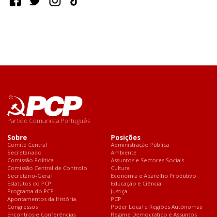
F
T
I
T
a
w
n
i
c
i
s
k
e
t
t
T
b
t
a
o
o
e
g
k
o
r
r
k
a
m
Partido Comunista Português
Sobre
Posições
Comité Central
Administração Pública
Secretariado
Ambiente
Comissão Política
Assuntos e Sectores Sociais
Comissão Central de Controlo
Cultura
Secretário-Geral
Economia e Aparelho Produtivo
Estatutos do PCP
Educação e Ciência
Programa do PCP
Justiça
Apontamentos da História
PCP
Congressos
Poder Local e Regiões Autónomas
Encontros e Conferências
Regime Democrático e Assuntos