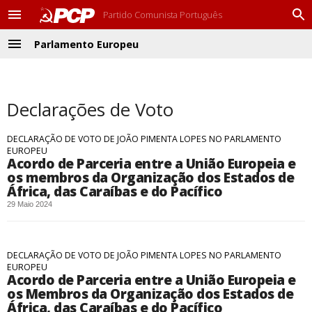
Partido Comunista Português
M
P
e
r
Parlamento Europeu
n
o
M
u
c
e
u
n
r
u
a
Declarações de Voto
r
DECLARAÇÃO DE VOTO DE JOÃO PIMENTA LOPES NO PARLAMENTO
EUROPEU
Acordo de Parceria entre a União Europeia e
os membros da Organização dos Estados de
África, das Caraíbas e do Pacífico
29 Maio 2024
DECLARAÇÃO DE VOTO DE JOÃO PIMENTA LOPES NO PARLAMENTO
EUROPEU
Acordo de Parceria entre a União Europeia e
os Membros da Organização dos Estados de
África, das Caraíbas e do Pacífico