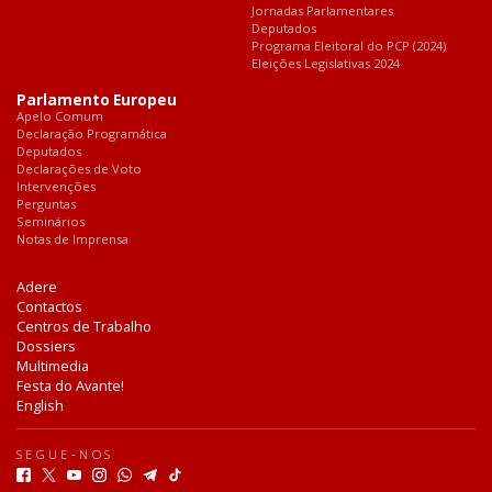
Jornadas Parlamentares
Deputados
Programa Eleitoral do PCP (2024)
Eleições Legislativas 2024
Parlamento Europeu
Apelo Comum
Declaração Programática
Deputados
Declarações de Voto
Intervenções
Perguntas
Seminários
Notas de Imprensa
Adere
Contactos
Centros de Trabalho
Dossiers
Multimedia
Festa do Avante!
English
SEGUE-NOS
F
T
Y
I
W
T
T