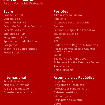
Partido Comunista Português
Sobre
Posições
Comité Central
Administração Pública
Secretariado
Ambiente
Comissão Política
Assuntos e Sectores Sociais
Comissão Central de Controlo
Cultura
Secretário-Geral
Economia e Aparelho Produtivo
Estatutos do PCP
Educação e Ciência
Programa do PCP
Justiça
Apontamentos da História
PCP
Congressos
Poder Local e Regiões Autónomas
Encontros e Conferências
Regime Democrático e Assuntos
Constitucionais
Poder Local
Saúde
Segurança das Populações
Soberania, Política Externa e Defesa
Trabalhadores
União Europeia
Internacional
Assembleia da República
Actividade Internacional
Projectos de Lei
Artigos e Entrevistas
Projectos de Resolução
Paz e Solidariedade
Apreciações Parlamentares
Questões Internacionais
Debates temáticos
Intervenções
Perguntas ao Governo
Votos