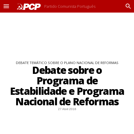
Partido Comunista Português
M
P
e
r
n
o
u
c
u
r
a
r
DEBATE TEMÁTICO SOBRE O PLANO NACIONAL DE REFORMAS
Debate sobre o
Programa de
Estabilidade e Programa
Nacional de Reformas
27 Abril 2016