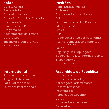
Sobre
Posições
Comité Central
Administração Pública
Secretariado
Ambiente
Comissão Política
Assuntos e Sectores Sociais
Comissão Central de Controlo
Cultura
Secretário-Geral
Economia e Aparelho Produtivo
Estatutos do PCP
Educação e Ciência
Programa do PCP
Justiça
Apontamentos da História
PCP
Congressos
Poder Local e Regiões Autónomas
Encontros e Conferências
Regime Democrático e Assuntos
Constitucionais
Poder Local
Saúde
Segurança das Populações
Soberania, Política Externa e Defesa
Trabalhadores
União Europeia
Internacional
Assembleia da República
Actividade Internacional
Projectos de Lei
Artigos e Entrevistas
Projectos de Resolução
Paz e Solidariedade
Apreciações Parlamentares
Questões Internacionais
Debates temáticos
Intervenções
Perguntas ao Governo
Votos
Jornadas Parlamentares
Deputados