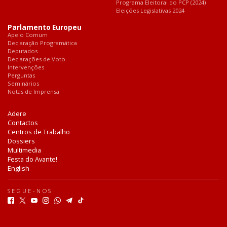
Programa Eleitoral do PCP (2024)
Eleições Legislativas 2024
Parlamento Europeu
Apelo Comum
Declaração Programática
Deputados
Declarações de Voto
Intervenções
Perguntas
Seminários
Notas de Imprensa
Adere
Contactos
Centros de Trabalho
Dossiers
Multimedia
Festa do Avante!
English
SEGUE-NOS
F
T
Y
I
W
T
T
a
w
o
n
h
e
i
c
i
u
s
a
l
k