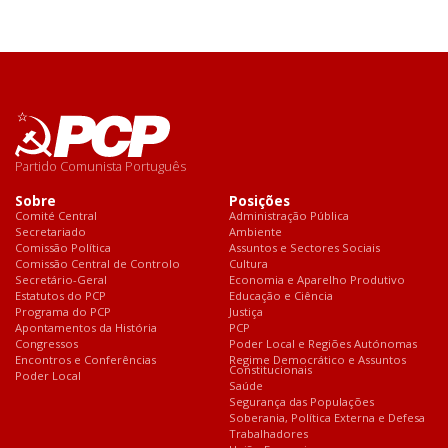
Partido Comunista Português
Sobre
Posições
Comité Central
Administração Pública
Secretariado
Ambiente
Comissão Política
Assuntos e Sectores Sociais
Comissão Central de Controlo
Cultura
Secretário-Geral
Economia e Aparelho Produtivo
Estatutos do PCP
Educação e Ciência
Programa do PCP
Justiça
Apontamentos da História
PCP
Congressos
Poder Local e Regiões Autónomas
Encontros e Conferências
Regime Democrático e Assuntos
Constitucionais
Poder Local
Saúde
Segurança das Populações
Soberania, Política Externa e Defesa
Trabalhadores