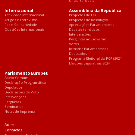
União Europeia
Internacional
Assembleia da República
Actividade Internacional
Projectos de Lei
Artigos e Entrevistas
Projectos de Resolução
Paz e Solidariedade
Apreciações Parlamentares
Questões Internacionais
Debates temáticos
Intervenções
Perguntas ao Governo
Votos
Jornadas Parlamentares
Deputados
Programa Eleitoral do PCP (2024)
Eleições Legislativas 2024
Parlamento Europeu
Apelo Comum
Declaração Programática
Deputados
Declarações de Voto
Intervenções
Perguntas
Seminários
Notas de Imprensa
Adere
Contactos