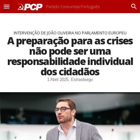
Partido Comunista Português
M
P
e
r
n
o
u
c
INTERVENÇÃO DE JOÃO OLIVEIRA NO PARLAMENTO EUROPEU
u
A preparação para as crises
r
a
não pode ser uma
r
responsabilidade individual
dos cidadãos
1 Abril 2025, Estrasburgo