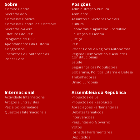
Sobre
Posições
Comité Central
Administração Pública
Secretariado
Ambiente
Comissão Política
Assuntos e Sectores Sociais
Comissão Central de Controlo
Cultura
Secretário-Geral
Economia e Aparelho Produtivo
Estatutos do PCP
Educação e Ciência
Programa do PCP
Justiça
Apontamentos da História
PCP
Congressos
Poder Local e Regiões Autónomas
Encontros e Conferências
Regime Democrático e Assuntos
Constitucionais
Poder Local
Saúde
Segurança das Populações
Soberania, Política Externa e Defesa
Trabalhadores
União Europeia
Internacional
Assembleia da República
Actividade Internacional
Projectos de Lei
Artigos e Entrevistas
Projectos de Resolução
Paz e Solidariedade
Apreciações Parlamentares
Questões Internacionais
Debates temáticos
Intervenções
Perguntas ao Governo
Votos
Jornadas Parlamentares
Deputados