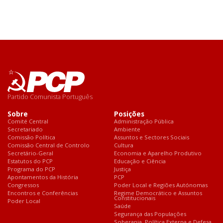
Partido Comunista Português
Sobre
Posições
Comité Central
Administração Pública
Secretariado
Ambiente
Comissão Política
Assuntos e Sectores Sociais
Comissão Central de Controlo
Cultura
Secretário-Geral
Economia e Aparelho Produtivo
Estatutos do PCP
Educação e Ciência
Programa do PCP
Justiça
Apontamentos da História
PCP
Congressos
Poder Local e Regiões Autónomas
Encontros e Conferências
Regime Democrático e Assuntos
Constitucionais
Poder Local
Saúde
Segurança das Populações
Soberania, Política Externa e Defesa