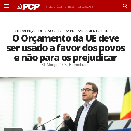
Partido Comunista Português
M
P
e
r
n
o
u
c
INTERVENÇÃO DE JOÃO OLIVEIRA NO PARLAMENTO EUROPEU
u
O Orçamento da UE deve
r
a
ser usado a favor dos povos
r
e não para os prejudicar
31 Março 2025, Estrasburgo