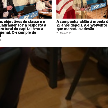
os objectivos de classe e o
A campanha «Não à moeda ú
uadramento na resposta à
25 anos depois. A envolvente 
trutural do capitalismo a
que marcou a adesão
gional. O exemplo de
23 Maio 2022
l.
2