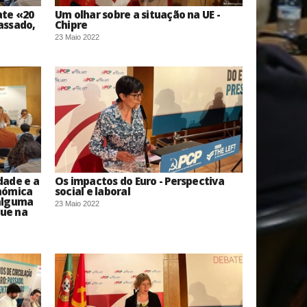
ate «20
Um olhar sobre a situação na UE -
assado,
Chipre
23 Maio 2022
dade e a
Os impactos do Euro - Perspectiva
nómica
social e laboral
 alguma
23 Maio 2022
que na