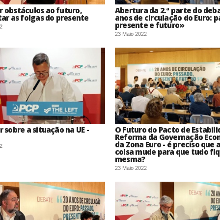
 obstáculos ao futuro,
Abertura da 2.ª parte do deb
tar as folgas do presente
anos de circulação do Euro: p
presente e futuro»
2
23 Maio 2022
 sobre a situação na UE -
O Futuro do Pacto de Estabili
Reforma da Governação Eco
da Zona Euro - é preciso que
2
coisa mude para que tudo fi
mesma?
23 Maio 2022