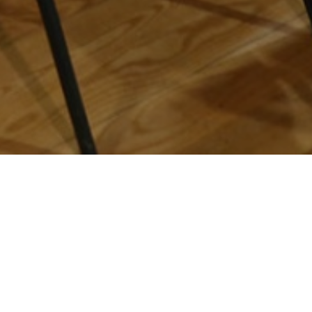
turo»