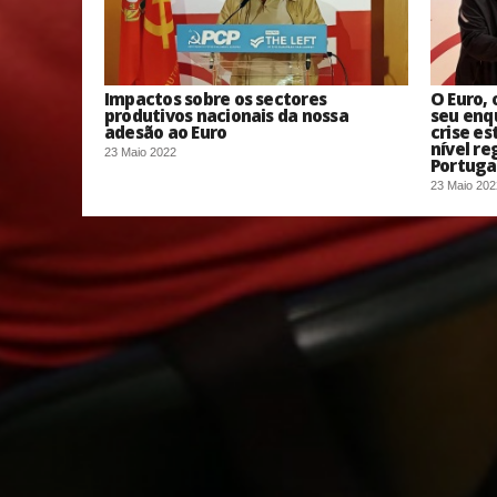
Impactos sobre os sectores
O Euro, 
produtivos nacionais da nossa
seu enq
adesão ao Euro
crise es
nível re
23 Maio 2022
Portuga
23 Maio 202