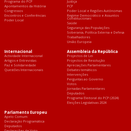
Programa do PCP
Justiça
Apontamentos da História
PCP
Congressos
Poder Local e Regiões Autónomas
Encontros e Conferências
Regime Democrático e Assuntos
Constitucionais
Poder Local
Saúde
Segurança das Populações
Soberania, Política Externa e Defesa
Trabalhadores
União Europeia
Internacional
Assembleia da República
Actividade Internacional
Projectos de Lei
Artigos e Entrevistas
Projectos de Resolução
Paz e Solidariedade
Apreciações Parlamentares
Questões Internacionais
Debates temáticos
Intervenções
Perguntas ao Governo
Votos
Jornadas Parlamentares
Deputados
Programa Eleitoral do PCP (2024)
Eleições Legislativas 2024
Parlamento Europeu
Apelo Comum
Declaração Programática
Deputados
Declarações de Voto