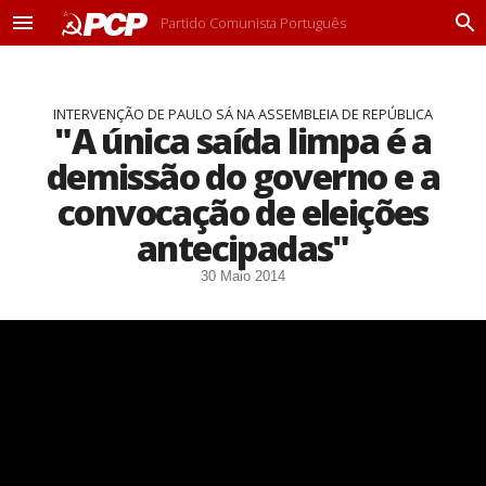
Partido Comunista Português
M
P
e
r
n
o
u
c
INTERVENÇÃO DE PAULO SÁ NA ASSEMBLEIA DE REPÚBLICA
u
"A única saída limpa é a
r
a
demissão do governo e a
r
convocação de eleições
antecipadas"
30 Maio 2014