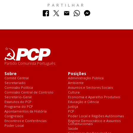
PARTILHAR
Partido Comunista Português
Sobre
Posições
Comité Central
Administração Pública
Secretariado
Ambiente
Comissão Política
Assuntos e Sectores Sociais
Comissão Central de Controlo
Cultura
Secretário-Geral
Economia e Aparelho Produtivo
Estatutos do PCP
Educação e Ciência
Programa do PCP
Justiça
Apontamentos da História
PCP
Congressos
Poder Local e Regiões Autónomas
Encontros e Conferências
Regime Democrático e Assuntos
Constitucionais
Poder Local
Saúde