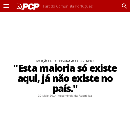
Partido Comunista Português
M
P
e
r
n
o
u
c
u
r
a
r
MOÇÃO DE CENSURA AO GOVERNO
"Esta maioria só existe
aqui, já não existe no
país."
30 Maio 2014, Assembleia da República