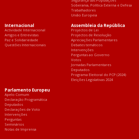
Segurança das Populações
Soberania, Política Externa e Defesa
Trabalhadores
União Europeia
Internacional
Assembleia da República
Actividade Internacional
Projectos de Lei
Artigos e Entrevistas
Projectos de Resolução
Paz e Solidariedade
Apreciações Parlamentares
Questões Internacionais
Debates temáticos
Intervenções
Perguntas ao Governo
Votos
Jornadas Parlamentares
Deputados
Programa Eleitoral do PCP (2024)
Eleições Legislativas 2024
Parlamento Europeu
Apelo Comum
Declaração Programática
Deputados
Declarações de Voto
Intervenções
Perguntas
Seminários
Notas de Imprensa