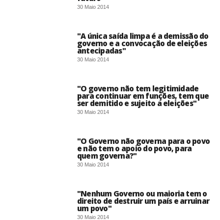
30 Maio 2014
"A única saída limpa é a demissão do
governo e a convocação de eleições
antecipadas"
30 Maio 2014
"O governo não tem legitimidade
para continuar em funções, tem que
ser demitido e sujeito a eleições"
30 Maio 2014
"O Governo não governa para o povo
e não tem o apoio do povo, para
quem governa?"
30 Maio 2014
"Nenhum Governo ou maioria tem o
direito de destruir um país e arruinar
um povo"
30 Maio 2014