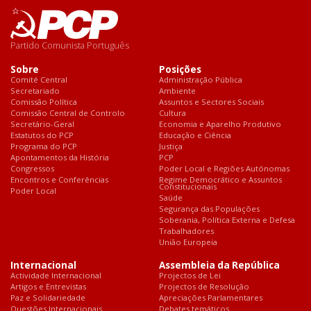
Partido Comunista Português
Sobre
Posições
Comité Central
Administração Pública
Secretariado
Ambiente
Comissão Política
Assuntos e Sectores Sociais
Comissão Central de Controlo
Cultura
Secretário-Geral
Economia e Aparelho Produtivo
Estatutos do PCP
Educação e Ciência
Programa do PCP
Justiça
Apontamentos da História
PCP
Congressos
Poder Local e Regiões Autónomas
Encontros e Conferências
Regime Democrático e Assuntos
Constitucionais
Poder Local
Saúde
Segurança das Populações
Soberania, Política Externa e Defesa
Trabalhadores
União Europeia
Internacional
Assembleia da República
Actividade Internacional
Projectos de Lei
Artigos e Entrevistas
Projectos de Resolução
Paz e Solidariedade
Apreciações Parlamentares
Questões Internacionais
Debates temáticos