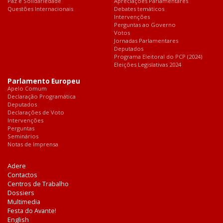
Paz e Solidariedade
Apreciações Parlamentares
Questões Internacionais
Debates temáticos
Intervenções
Perguntas ao Governo
Votos
Jornadas Parlamentares
Deputados
Programa Eleitoral do PCP (2024)
Eleições Legislativas 2024
Parlamento Europeu
Apelo Comum
Declaração Programática
Deputados
Declarações de Voto
Intervenções
Perguntas
Seminários
Notas de Imprensa
Adere
Contactos
Centros de Trabalho
Dossiers
Multimedia
Festa do Avante!
English