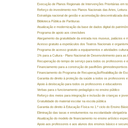
Execução de Planos Regionais de Intervenções Prioritárias em todo
Reforço do investimento nos Planos Nacionais das Artes, Leitura
Estratégia nacional de gestão e acomodação descentralizada dos
Biblioteca Pública de Partituras
Atualização e modernização da base de dados digital do patrimóni
Programa de apoio aos cineclubes
Alargamento da gratuitidade da entrada nos museus, palácios e
Acesso gratuito a espetáculos dos Teatros Nacionais e organi
Programa de acesso gratuito a equipamentos e atividades cultura
1% para a Cultura - Plano Nacional de Desenvolvimento para as A
Recuperação do tempo de serviço para todos os professores e 
Financiamento para a construção de pavilhões gimnodesportivos
Financiamento do Programa de Recuperação/Reabilitação de Esc
Garantia do direito à proteção da saúde a todos os professores 
Apoio à deslocação para todos os professores e educadores
Verbas para o funcionamento pedagógico no ensino público
Reforço dos meios para integração e inclusão de crianças e jov
Gratuitidade do material escolar na escola pública
Garantia do direito à Educação Física no 1.º ciclo do Ensino Bási
Eliminação das taxas e emolumentos na escolaridade obrigatória
Atualização do modelo de financiamento no ensino artístico espec
Apoio aos professores e aos alunos dos ensinos básico e secundá