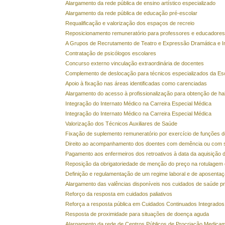
Alargamento da rede pública de ensino artístico especializado
Alargamento da rede pública de educação pré-escolar
Requalificação e valorização dos espaços de recreio
Reposicionamento remuneratório para professores e educadores
A Grupos de Recrutamento de Teatro e Expressão Dramática e I
Contratação de psicólogos escolares
Concurso externo vinculação extraordinária de docentes
Complemento de deslocação para técnicos especializados da Esc
Apoio à fixação nas áreas identificadas como carenciadas
Alargamento do acesso à profissionalização para obtenção de hab
Integração do Internato Médico na Carreira Especial Médica
Integração do Internato Médico na Carreira Especial Médica
Valorização dos Técnicos Auxiliares de Saúde
Fixação de suplemento remuneratório por exercício de funções d
Direito ao acompanhamento dos doentes com demência ou com sit
Pagamento aos enfermeiros dos retroativos à data da aquisição d
Reposição da obrigatoriedade de menção do preço na rotulagem
Definição e regulamentação de um regime laboral e de aposentaç
Alargamento das valências disponíveis nos cuidados de saúde pr
Reforço da resposta em cuidados paliativos
Reforça a resposta pública em Cuidados Continuados Integrados
Resposta de proximidade para situações de doença aguda
Alargamento da rede de Centros Públicos de Procriação Medicam