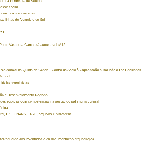
ade na Península de Setúbal
passe social
as que foram encerradas
nas linhas do Alentejo e do Sul
 PSP
 Ponte Vasco da Gama e à autoestrada A12
 residencial na Quinta do Conde - Centro de Apoio à Capacitação e inclusão e Lar Residenci
Setúbal
tárias veterinárias
ão e Desenvolvimento Regional
dades públicas com competências na gestão do património cultural
úsica
al, I.P. - CNANS, LARC, arquivos e bibliotecas
 e salvaguarda dos inventários e da documentação arqueológica