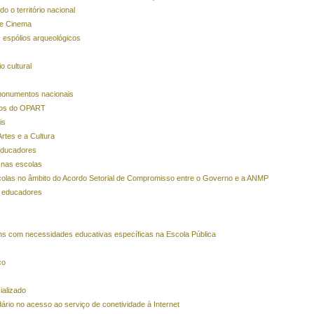
 o território nacional
 e Cinema
 espólios arqueológicos
o cultural
 monumentos nacionais
smos do OPART
is
rtes e a Cultura
educadores
 nas escolas
olas no âmbito do Acordo Setorial de Compromisso entre o Governo e a ANMP
e educadores
ens com necessidades educativas específicas na Escola Pública
co
ializado
rio no acesso ao serviço de conetividade à Internet