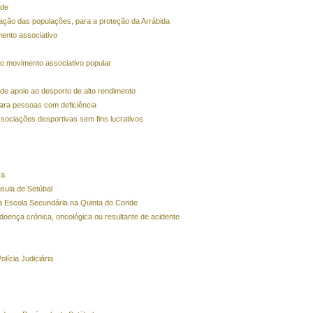
ade
ação das populações, para a proteção da Arrábida
mento associativo
do movimento associativo popular
e apoio ao desporto de alto rendimento
ara pessoas com deficiência
sociações desportivas sem fins lucrativos
ca
sula de Setúbal
a Escola Secundária na Quinta do Conde
oença crónica, oncológica ou resultante de acidente
olícia Judiciária