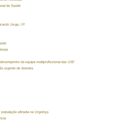
onal de Saúde
cardo Jorge, I.P.
aúde
Serpa
 de desempenho da equipa multiprofissional das USF
não urgente de doentes
e população afetada na Urgeiriça
ncia