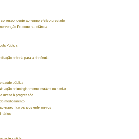
 correspondente ao tempo efetivo prestado
ntervenção Precoce na Infância
ola Pública
ilitação própria para a docência
e saúde pública
uação psicologicamente instável ou similar
o direito à progressão
 do medicamento
ão específico para os enfermeiros
imários
ente Assistida