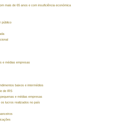
com mais de 65 anos e com insuficiência económica
 público
ada
cional
as e médias empresas
ndimentos baixos e intermédios
de de IRS
o, pequenas e médias empresas
os lucros realizados no país
nanceiros
nicações