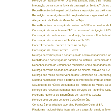
Reforço do Transporte Ferroviário na Linha do Sado e na mobilid
Integração do transporte fluvial de passageiros Setúbal/Troia no 
Requalificação do Hospital do Montijo e a reposição das valênci
Reposição do serviço ferroviário regional e inter-regionalretirado 
Alargamento da Rede do Metro Sul do Tejo
Requalificação e construção de postos da GNR e esquadras da
Construção de variante à ex-EN11 e de novo nó de ligação à A33
Construção de nó de acesso do Montijo, Samouco e Alcochete à
Construção das variantes à EN 252 e à EN 379
Concretização da Terceira Travessia do Tejo
Construção da Ponte Barreiro - Seixal
Reforço de verbas para a construção do centro ocupacional e lar
Reabilitação e construção de cantinas no Instituto Politécnico de 
Reconhecimento de veterinários municipais como autoridades sani
Reforço da verba alocada aos apoios ao cinema, através do ICA
Reforço dos meios de intervenção das Comissões de Coordenaç
Sistema nacional de troca e partilha de informação entre as enti
Salvaguarda do Núcleo Documental de Partituras no Museu da M
Reforço dos recursos humanos dos Serviços do Património Cultur
Programa Nacional de Emergência do Património Cultural
Reforço do programa de apoio à criação literária
Combate à precariedade laboral no Património Cultural, I.P.
Plataforma nacional digital integrada para a gestão, atualização