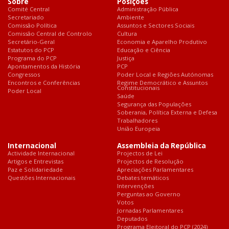
Sobre
Posições
Comité Central
Administração Pública
Secretariado
Ambiente
Comissão Política
Assuntos e Sectores Sociais
Comissão Central de Controlo
Cultura
Secretário-Geral
Economia e Aparelho Produtivo
Estatutos do PCP
Educação e Ciência
Programa do PCP
Justiça
Apontamentos da História
PCP
Congressos
Poder Local e Regiões Autónomas
Encontros e Conferências
Regime Democrático e Assuntos
Constitucionais
Poder Local
Saúde
Segurança das Populações
Soberania, Política Externa e Defesa
Trabalhadores
União Europeia
Internacional
Assembleia da República
Actividade Internacional
Projectos de Lei
Artigos e Entrevistas
Projectos de Resolução
Paz e Solidariedade
Apreciações Parlamentares
Questões Internacionais
Debates temáticos
Intervenções
Perguntas ao Governo
Votos
Jornadas Parlamentares
Deputados
Programa Eleitoral do PCP (2024)