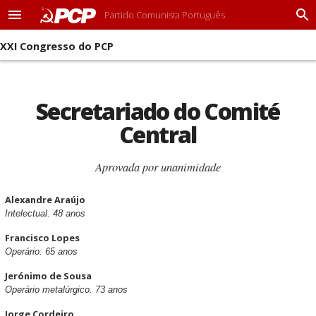
Partido Comunista Português
M
P
e
r
XXI Congresso do PCP
n
o
u
c
u
r
Secretariado do Comité
a
r
Central
Aprovada por unanimidade
Alexandre Araújo
Intelectual. 48 anos
Francisco Lopes
Operário. 65 anos
Jerónimo de Sousa
Operário metalúrgico. 73 anos
Jorge Cordeiro