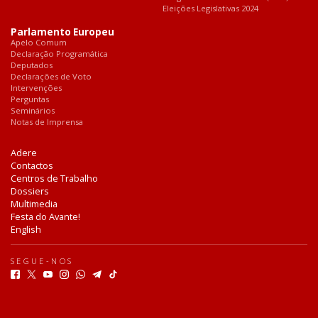
Eleições Legislativas 2024
Parlamento Europeu
Apelo Comum
Declaração Programática
Deputados
Declarações de Voto
Intervenções
Perguntas
Seminários
Notas de Imprensa
Adere
Contactos
Centros de Trabalho
Dossiers
Multimedia
Festa do Avante!
English
SEGUE-NOS
F
T
Y
I
W
T
T
a
w
o
n
h
e
i
c
i
u
s
a
l
k
e
t
t
t
t
e
T