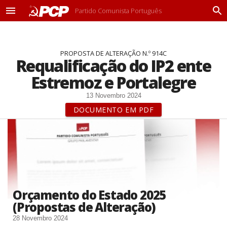
Partido Comunista Português
M
P
e
r
n
o
u
c
PROPOSTA DE ALTERAÇÃO N.º 914C
u
Requalificação do IP2 ente
r
a
Estremoz e Portalegre
r
13 Novembro 2024
DOCUMENTO EM PDF
Orçamento do Estado 2025
(Propostas de Alteração)
28 Novembro 2024