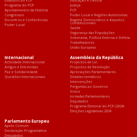
Estatutos do PCP
Educação e Ciência
Programa do PCP
Justiça
Apontamentos da História
PCP
Congressos
Poder Local e Regiões Autónomas
Encontros e Conferências
Regime Democrático e Assuntos
Constitucionais
Poder Local
Saúde
Segurança das Populações
Soberania, Política Externa e Defesa
Trabalhadores
União Europeia
Internacional
Assembleia da República
Actividade Internacional
Projectos de Lei
Artigos e Entrevistas
Projectos de Resolução
Paz e Solidariedade
Apreciações Parlamentares
Questões Internacionais
Debates temáticos
Intervenções
Perguntas ao Governo
Votos
Jornadas Parlamentares
Deputados
Programa Eleitoral do PCP (2024)
Eleições Legislativas 2024
Parlamento Europeu
Apelo Comum
Declaração Programática
Deputados