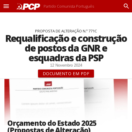
Partido Comunista Português
M
P
e
r
n
o
u
c
PROPOSTA DE ALTERAÇÃO N.º 771C
u
Requalificação e construção
r
a
de postos da GNR e
r
esquadras da PSP
12 Novembro 2024
DOCUMENTO EM PDF
Orçamento do Estado 2025
(Propostas de Alteração)