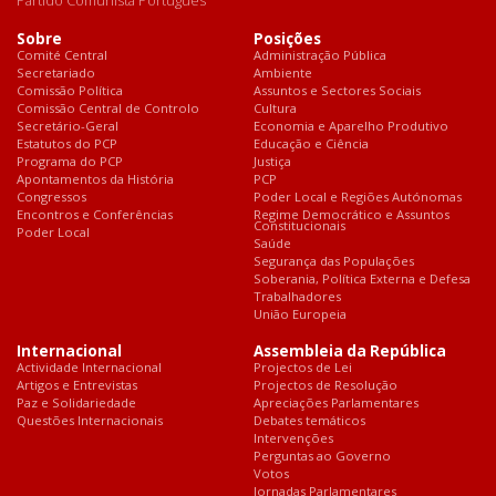
Sobre
Posições
Comité Central
Administração Pública
Secretariado
Ambiente
Comissão Política
Assuntos e Sectores Sociais
Comissão Central de Controlo
Cultura
Secretário-Geral
Economia e Aparelho Produtivo
Estatutos do PCP
Educação e Ciência
Programa do PCP
Justiça
Apontamentos da História
PCP
Congressos
Poder Local e Regiões Autónomas
Encontros e Conferências
Regime Democrático e Assuntos
Constitucionais
Poder Local
Saúde
Segurança das Populações
Soberania, Política Externa e Defesa
Trabalhadores
União Europeia
Internacional
Assembleia da República
Actividade Internacional
Projectos de Lei
Artigos e Entrevistas
Projectos de Resolução
Paz e Solidariedade
Apreciações Parlamentares
Questões Internacionais
Debates temáticos
Intervenções
Perguntas ao Governo
Votos
Jornadas Parlamentares