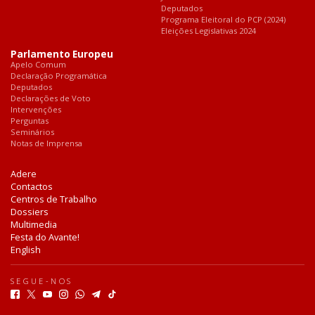
Deputados
Programa Eleitoral do PCP (2024)
Eleições Legislativas 2024
Parlamento Europeu
Apelo Comum
Declaração Programática
Deputados
Declarações de Voto
Intervenções
Perguntas
Seminários
Notas de Imprensa
Adere
Contactos
Centros de Trabalho
Dossiers
Multimedia
Festa do Avante!
English
SEGUE-NOS
F
T
Y
I
W
T
T
a
w
o
n
h
e
i