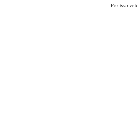
Por isso vo
Relacionados
Prestação Social Única agrava
É tempo 