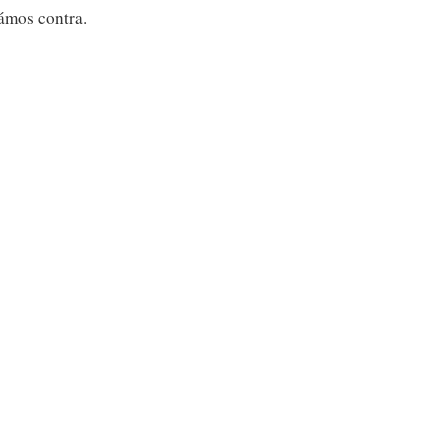
támos contra.
PARTILHAR
de repor a justiça na carreira
PSU: preconceito contra os p