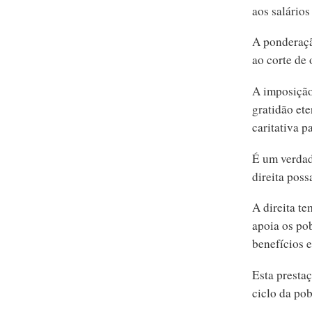
aos salário
A ponderaçã
ao corte de 
A imposição 
gratidão et
caritativa p
É um verdad
direita poss
A direita t
apoia os pob
benefícios e
Esta presta
ciclo da po