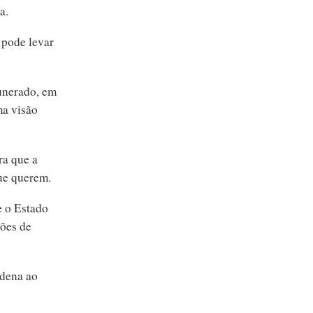
za.
 pode levar
munerado, em
ma visão
ra que a
que querem.
e o Estado
hões de
ndena ao