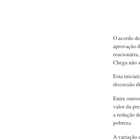
O acordo de
aprovação d
reacionária
Chega não s
Esta iniciat
discussão d
Entre outros
valor da pre
a redução do
pobreza.
A variação 