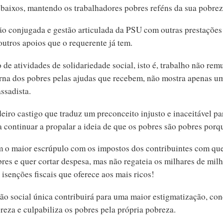
s baixos, mantendo os trabalhadores pobres reféns da sua pobre
o conjugada e gestão articulada da PSU com outras prestações
outros apoios que o requerente já tem.
de atividades de solidariedade social, isto é, trabalho não re
erna dos pobres pelas ajudas que recebem, não mostra apenas u
assadista.
eiro castigo que traduz um preconceito injusto e inaceitável pa
a continuar a propalar a ideia de que os pobres são pobres por
em o maior escrúpulo com os impostos dos contribuintes com qu
res e quer cortar despesa, mas não regateia os milhares de mil
 isenções fiscais que oferece aos mais ricos!
ção social única contribuirá para uma maior estigmatização, co
breza e culpabiliza os pobres pela própria pobreza.