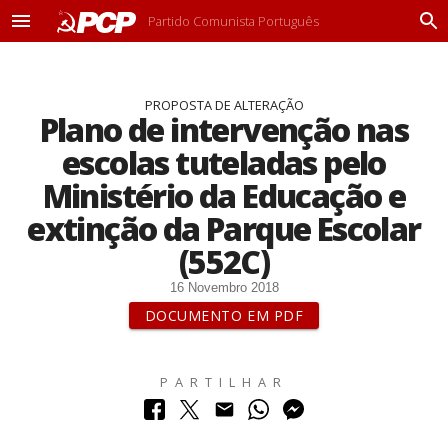
Partido Comunista Português
M
P
e
r
n
o
u
c
PROPOSTA DE ALTERAÇÃO
u
Plano de intervenção nas
r
a
escolas tuteladas pelo
r
Ministério da Educação e
extinção da Parque Escolar
(552C)
16 Novembro 2018
DOCUMENTO EM PDF
PARTILHAR