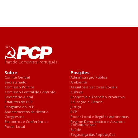
Partido Comunista Português
Sobre
Posições
Comité Central
Administração Pública
Secretariado
Ambiente
Comissão Política
Assuntos e Sectores Sociais
Comissão Central de Controlo
Cultura
Secretário-Geral
Economia e Aparelho Produtivo
Estatutos do PCP
Educação e Ciência
Programa do PCP
Justiça
Apontamentos da História
PCP
Congressos
Poder Local e Regiões Autónomas
Encontros e Conferências
Regime Democrático e Assuntos
Constitucionais
Poder Local
Saúde
Segurança das Populações