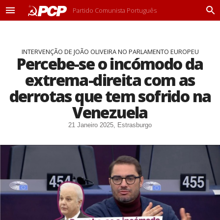
Partido Comunista Português
M
P
e
r
n
o
u
c
INTERVENÇÃO DE JOÃO OLIVEIRA NO PARLAMENTO EUROPEU
u
Percebe-se o incómodo da
r
a
extrema-direita com as
r
derrotas que tem sofrido na
Venezuela
21 Janeiro 2025, Estrasburgo