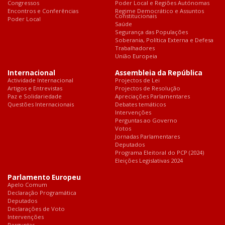
Congressos
Poder Local e Regiões Autónomas
Encontros e Conferências
Regime Democrático e Assuntos
Constitucionais
Poder Local
Saúde
Segurança das Populações
Soberania, Política Externa e Defesa
Trabalhadores
União Europeia
Internacional
Assembleia da República
Actividade Internacional
Projectos de Lei
Artigos e Entrevistas
Projectos de Resolução
Paz e Solidariedade
Apreciações Parlamentares
Questões Internacionais
Debates temáticos
Intervenções
Perguntas ao Governo
Votos
Jornadas Parlamentares
Deputados
Programa Eleitoral do PCP (2024)
Eleições Legislativas 2024
Parlamento Europeu
Apelo Comum
Declaração Programática
Deputados
Declarações de Voto
Intervenções
Perguntas