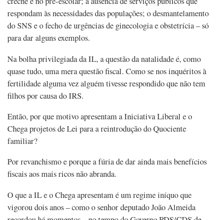
creche e no pré-escolar; a ausência de serviços públicos que
respondam às necessidades das populações; o desmantelamento
do SNS e o fecho de urgências de ginecologia e obstetrícia – só
para dar alguns exemplos.
Na bolha privilegiada da IL, a questão da natalidade é, como
quase tudo, uma mera questão fiscal. Como se nos inquéritos à
fertilidade alguma vez alguém tivesse respondido que não tem
filhos por causa do IRS.
Então, por que motivo apresentam a Iniciativa Liberal e o
Chega projetos de Lei para a reintrodução do Quociente
familiar?
Por revanchismo e porque a fúria de dar ainda mais benefícios
fiscais aos mais ricos não abranda.
O que a IL e o Chega apresentam é um regime iníquo que
vigorou dois anos – como o senhor deputado João Almeida
recordou há momentos – no tempo do Governo PDS/CDS de