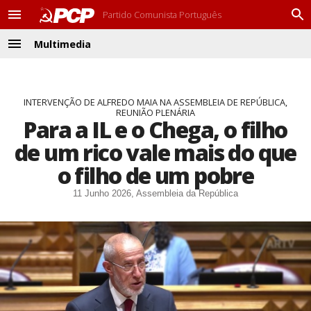
Partido Comunista Português
M
P
e
r
Multimedia
n
o
M
u
c
e
u
n
r
u
a
INTERVENÇÃO DE ALFREDO MAIA NA ASSEMBLEIA DE REPÚBLICA,
REUNIÃO PLENÁRIA
r
Para a IL e o Chega, o filho
de um rico vale mais do que
o filho de um pobre
11 Junho 2026, Assembleia da República