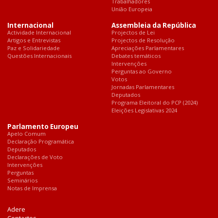
Trabalhadores
União Europeia
Internacional
Assembleia da República
Actividade Internacional
Projectos de Lei
Artigos e Entrevistas
Projectos de Resolução
Paz e Solidariedade
Apreciações Parlamentares
Questões Internacionais
Debates temáticos
Intervenções
Perguntas ao Governo
Votos
Jornadas Parlamentares
Deputados
Programa Eleitoral do PCP (2024)
Eleições Legislativas 2024
Parlamento Europeu
Apelo Comum
Declaração Programática
Deputados
Declarações de Voto
Intervenções
Perguntas
Seminários
Notas de Imprensa
Adere