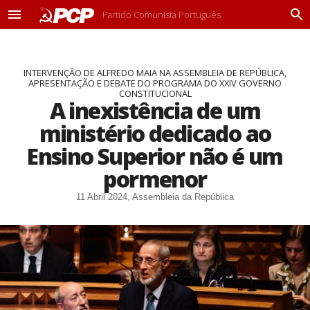
Partido Comunista Português
M
P
e
r
n
o
u
c
INTERVENÇÃO DE ALFREDO MAIA NA ASSEMBLEIA DE REPÚBLICA,
u
APRESENTAÇÃO E DEBATE DO PROGRAMA DO XXIV GOVERNO
r
CONSTITUCIONAL
a
A inexistência de um
r
ministério dedicado ao
Ensino Superior não é um
pormenor
11 Abril 2024, Assembleia da República