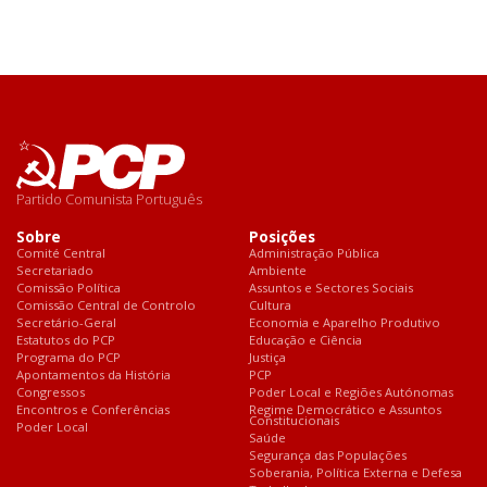
Partido Comunista Português
Sobre
Posições
Comité Central
Administração Pública
Secretariado
Ambiente
Comissão Política
Assuntos e Sectores Sociais
Comissão Central de Controlo
Cultura
Secretário-Geral
Economia e Aparelho Produtivo
Estatutos do PCP
Educação e Ciência
Programa do PCP
Justiça
Apontamentos da História
PCP
Congressos
Poder Local e Regiões Autónomas
Encontros e Conferências
Regime Democrático e Assuntos
Constitucionais
Poder Local
Saúde
Segurança das Populações
Soberania, Política Externa e Defesa