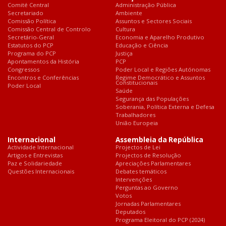
Comité Central
Administração Pública
Secretariado
Ambiente
Comissão Política
Assuntos e Sectores Sociais
Comissão Central de Controlo
Cultura
Secretário-Geral
Economia e Aparelho Produtivo
Estatutos do PCP
Educação e Ciência
Programa do PCP
Justiça
Apontamentos da História
PCP
Congressos
Poder Local e Regiões Autónomas
Encontros e Conferências
Regime Democrático e Assuntos
Constitucionais
Poder Local
Saúde
Segurança das Populações
Soberania, Política Externa e Defesa
Trabalhadores
União Europeia
Internacional
Assembleia da República
Actividade Internacional
Projectos de Lei
Artigos e Entrevistas
Projectos de Resolução
Paz e Solidariedade
Apreciações Parlamentares
Questões Internacionais
Debates temáticos
Intervenções
Perguntas ao Governo
Votos
Jornadas Parlamentares
Deputados
Programa Eleitoral do PCP (2024)