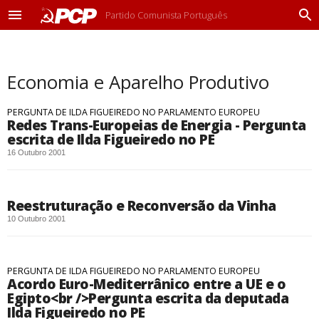
Partido Comunista Português
M
P
e
r
n
o
u
c
Economia e Aparelho Produtivo
u
r
a
PERGUNTA DE ILDA FIGUEIREDO NO PARLAMENTO EUROPEU
r
Redes Trans-Europeias de Energia - Pergunta
escrita de Ilda Figueiredo no PE
16 Outubro 2001
Reestruturação e Reconversão da Vinha
10 Outubro 2001
PERGUNTA DE ILDA FIGUEIREDO NO PARLAMENTO EUROPEU
Acordo Euro-Mediterrânico entre a UE e o
Egipto<br />Pergunta escrita da deputada
Ilda Figueiredo no PE