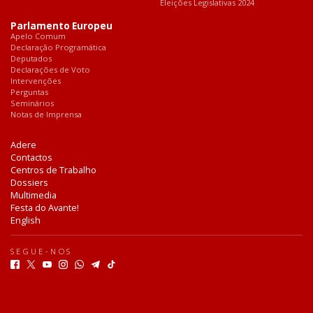
Eleições Legislativas 2024
Parlamento Europeu
Apelo Comum
Declaração Programática
Deputados
Declarações de Voto
Intervenções
Perguntas
Seminários
Notas de Imprensa
Adere
Contactos
Centros de Trabalho
Dossiers
Multimedia
Festa do Avante!
English
SEGUE-NOS
F
T
Y
I
W
T
T
a
w
o
n
h
e
i
c
i
u
s
a
l
k
e
t
t
t
t
e
T