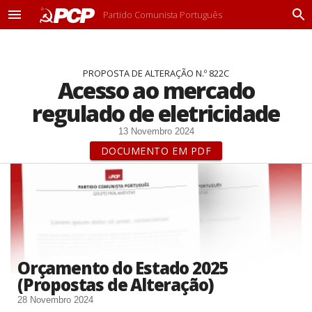
Partido Comunista Português
M
P
e
r
n
o
u
c
PROPOSTA DE ALTERAÇÃO N.º 822C
u
Acesso ao mercado
r
a
regulado de eletricidade
r
13 Novembro 2024
DOCUMENTO EM PDF
Orçamento do Estado 2025
(Propostas de Alteração)
28 Novembro 2024