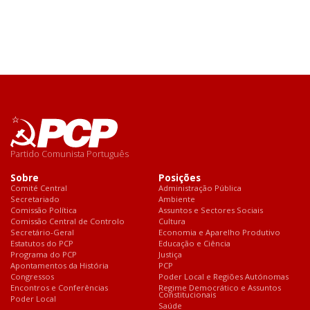
Partido Comunista Português
Sobre
Posições
Comité Central
Administração Pública
Secretariado
Ambiente
Comissão Política
Assuntos e Sectores Sociais
Comissão Central de Controlo
Cultura
Secretário-Geral
Economia e Aparelho Produtivo
Estatutos do PCP
Educação e Ciência
Programa do PCP
Justiça
Apontamentos da História
PCP
Congressos
Poder Local e Regiões Autónomas
Encontros e Conferências
Regime Democrático e Assuntos
Constitucionais
Poder Local
Saúde