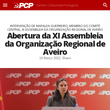
Partido Comunista Português
M
P
e
r
n
o
u
c
INTERVENÇÃO DE MAFALDA GUERREIRO, MEMBRO DO COMITÉ
u
CENTRAL, XI ASSEMBLEIA DA ORGANIZAÇÃO REGIONAL DE AVEIRO
r
Abertura da XI Assembleia
a
r
da Organização Regional de
Aveiro
19 Março 2022, Ílhavo