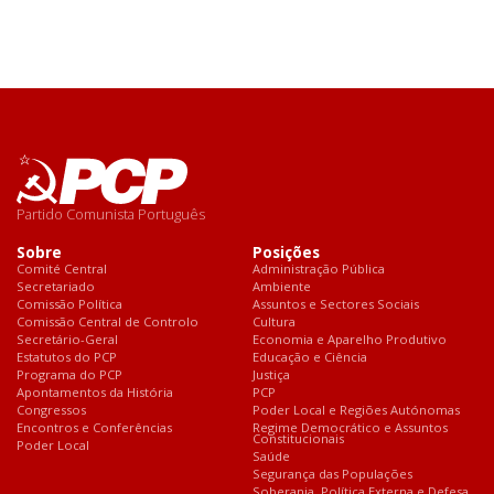
Partido Comunista Português
Sobre
Posições
Comité Central
Administração Pública
Secretariado
Ambiente
Comissão Política
Assuntos e Sectores Sociais
Comissão Central de Controlo
Cultura
Secretário-Geral
Economia e Aparelho Produtivo
Estatutos do PCP
Educação e Ciência
Programa do PCP
Justiça
Apontamentos da História
PCP
Congressos
Poder Local e Regiões Autónomas
Encontros e Conferências
Regime Democrático e Assuntos
Constitucionais
Poder Local
Saúde
Segurança das Populações
Soberania, Política Externa e Defesa