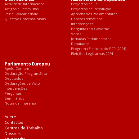
Actividade Internacional
Projectos de Lei
Artigos e Entrevistas
Projectos de Resolução
Paz e Solidariedade
Apreciações Parlamentares
Questões Internacionais
Debates temáticos
Intervenções
Perguntas ao Governo
Votos
Jornadas Parlamentares
Deputados
Programa Eleitoral do PCP (2024)
Eleições Legislativas 2024
Parlamento Europeu
Apelo Comum
Declaração Programática
Deputados
Declarações de Voto
Intervenções
Perguntas
Seminários
Notas de Imprensa
Adere
Contactos
Centros de Trabalho
Dossiers
Multimedia