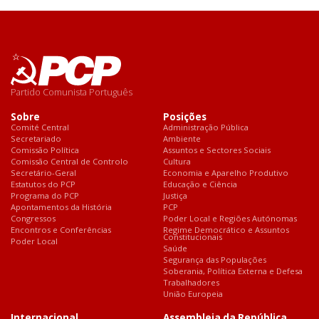
Partido Comunista Português
Sobre
Posições
Comité Central
Administração Pública
Secretariado
Ambiente
Comissão Política
Assuntos e Sectores Sociais
Comissão Central de Controlo
Cultura
Secretário-Geral
Economia e Aparelho Produtivo
Estatutos do PCP
Educação e Ciência
Programa do PCP
Justiça
Apontamentos da História
PCP
Congressos
Poder Local e Regiões Autónomas
Encontros e Conferências
Regime Democrático e Assuntos
Constitucionais
Poder Local
Saúde
Segurança das Populações
Soberania, Política Externa e Defesa
Trabalhadores
União Europeia
Internacional
Assembleia da República