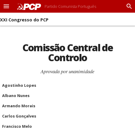
Partido Comunista Português
M
P
e
r
XXI Congresso do PCP
n
o
u
c
u
r
Comissão Central de
a
r
Controlo
Aprovada por unanimidade
Agostinho Lopes
Albano Nunes
Armando Morais
Carlos Gonçalves
Francisco Melo