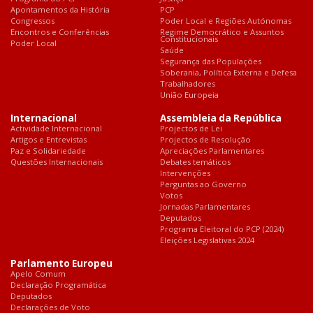
Apontamentos da História
PCP
Congressos
Poder Local e Regiões Autónomas
Encontros e Conferências
Regime Democrático e Assuntos
Constitucionais
Poder Local
Saúde
Segurança das Populações
Soberania, Política Externa e Defesa
Trabalhadores
União Europeia
Internacional
Assembleia da República
Actividade Internacional
Projectos de Lei
Artigos e Entrevistas
Projectos de Resolução
Paz e Solidariedade
Apreciações Parlamentares
Questões Internacionais
Debates temáticos
Intervenções
Perguntas ao Governo
Votos
Jornadas Parlamentares
Deputados
Programa Eleitoral do PCP (2024)
Eleições Legislativas 2024
Parlamento Europeu
Apelo Comum
Declaração Programática
Deputados
Declarações de Voto