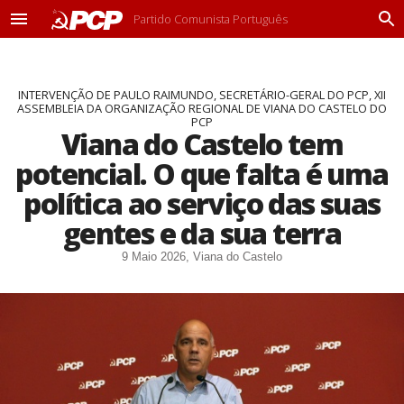
Partido Comunista Português
M
P
e
r
n
o
u
c
INTERVENÇÃO DE PAULO RAIMUNDO, SECRETÁRIO-GERAL DO PCP, XII
u
ASSEMBLEIA DA ORGANIZAÇÃO REGIONAL DE VIANA DO CASTELO DO
r
PCP
a
Viana do Castelo tem
r
potencial. O que falta é uma
política ao serviço das suas
gentes e da sua terra
9 Maio 2026, Viana do Castelo