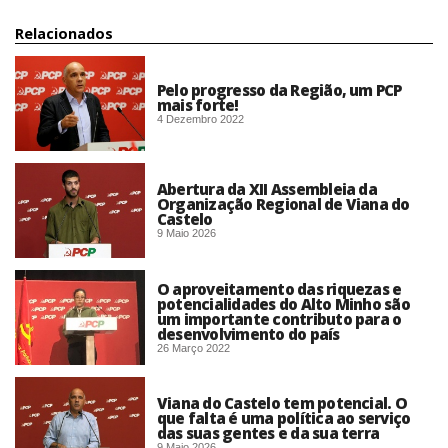
Relacionados
Pelo progresso da Região, um PCP
mais forte!
4 Dezembro 2022
Abertura da XII Assembleia da
Organização Regional de Viana do
Castelo
9 Maio 2026
O aproveitamento das riquezas e
potencialidades do Alto Minho são
um importante contributo para o
desenvolvimento do país
26 Março 2022
Viana do Castelo tem potencial. O
que falta é uma política ao serviço
das suas gentes e da sua terra
9 Maio 2026