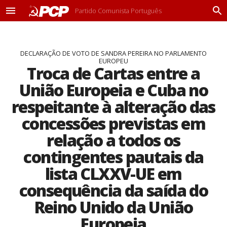
Partido Comunista Português
M
P
e
r
n
o
u
c
DECLARAÇÃO DE VOTO DE SANDRA PEREIRA NO PARLAMENTO
u
EUROPEU
r
Troca de Cartas entre a
a
r
União Europeia e Cuba no
respeitante à alteração das
concessões previstas em
relação a todos os
contingentes pautais da
lista CLXXV-UE em
consequência da saída do
Reino Unido da União
Europeia