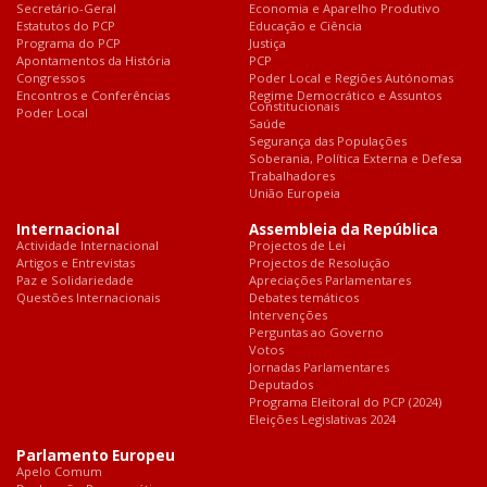
Secretário-Geral
Economia e Aparelho Produtivo
Estatutos do PCP
Educação e Ciência
Programa do PCP
Justiça
Apontamentos da História
PCP
Congressos
Poder Local e Regiões Autónomas
Encontros e Conferências
Regime Democrático e Assuntos
Constitucionais
Poder Local
Saúde
Segurança das Populações
Soberania, Política Externa e Defesa
Trabalhadores
União Europeia
Internacional
Assembleia da República
Actividade Internacional
Projectos de Lei
Artigos e Entrevistas
Projectos de Resolução
Paz e Solidariedade
Apreciações Parlamentares
Questões Internacionais
Debates temáticos
Intervenções
Perguntas ao Governo
Votos
Jornadas Parlamentares
Deputados
Programa Eleitoral do PCP (2024)
Eleições Legislativas 2024
Parlamento Europeu
Apelo Comum