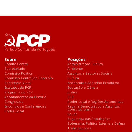
Partido Comunista Português
Sobre
Posições
Comité Central
Administração Pública
Secretariado
Ambiente
Comissão Política
Assuntos e Sectores Sociais
Comissão Central de Controlo
Cultura
Secretário-Geral
Economia e Aparelho Produtivo
Estatutos do PCP
Educação e Ciência
Programa do PCP
Justiça
Apontamentos da História
PCP
Congressos
Poder Local e Regiões Autónomas
Encontros e Conferências
Regime Democrático e Assuntos
Constitucionais
Poder Local
Saúde
Segurança das Populações
Soberania, Política Externa e Defesa
Trabalhadores