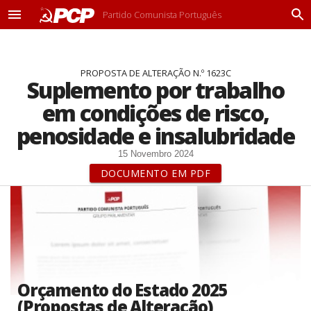
Partido Comunista Português
M
P
e
r
n
o
u
c
PROPOSTA DE ALTERAÇÃO N.º 1623C
u
Suplemento por trabalho
r
a
em condições de risco,
r
penosidade e insalubridade
15 Novembro 2024
DOCUMENTO EM PDF
Orçamento do Estado 2025
(Propostas de Alteração)