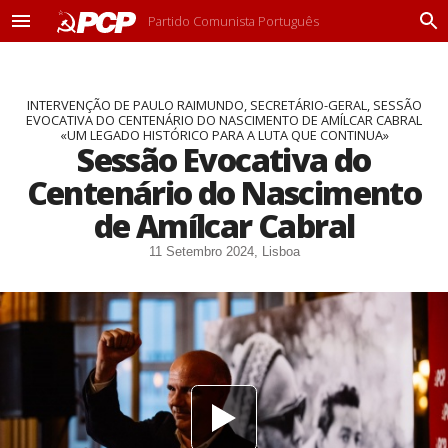
Partido Comunista Português
M
P
e
r
n
o
u
c
INTERVENÇÃO DE PAULO RAIMUNDO, SECRETÁRIO-GERAL, SESSÃO
u
EVOCATIVA DO CENTENÁRIO DO NASCIMENTO DE AMÍLCAR CABRAL
r
«UM LEGADO HISTÓRICO PARA A LUTA QUE CONTINUA»
a
Sessão Evocativa do
r
Centenário do Nascimento
de Amílcar Cabral
11 Setembro 2024, Lisboa