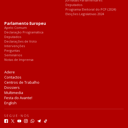
Jornadas Parlamentares
Deputados
Programa Eleitoral do PCP (2024)
Eleições Legislativas 2024
Parlamento Europeu
Apelo Comum
Declaração Programática
Deputados
Declarações de Voto
Intervenções
Perguntas
Seminários
Notas de Imprensa
Adere
Contactos
Centros de Trabalho
Dossiers
Multimedia
Festa do Avante!
English
SEGUE-NOS
F
T
Y
I
W
T
T