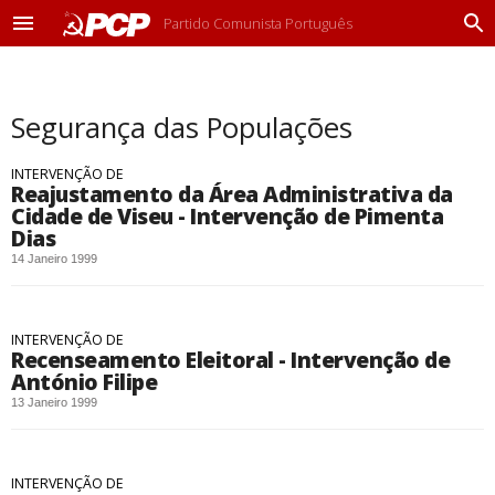
Partido Comunista Português
M
P
e
r
n
o
u
c
Segurança das Populações
u
r
a
INTERVENÇÃO DE
r
Reajustamento da Área Administrativa da
Cidade de Viseu - Intervenção de Pimenta
Dias
14 Janeiro 1999
INTERVENÇÃO DE
Recenseamento Eleitoral - Intervenção de
António Filipe
13 Janeiro 1999
INTERVENÇÃO DE