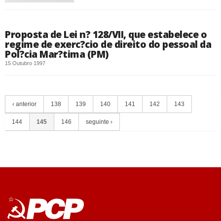
Proposta de Lei n? 128/VII, que estabelece o
regime de exerc?cio de direito do pessoal da
Pol?cia Mar?tima (PM)
15 Outubro 1997
‹ anterior
138
139
140
141
142
143
144
145
146
seguinte ›