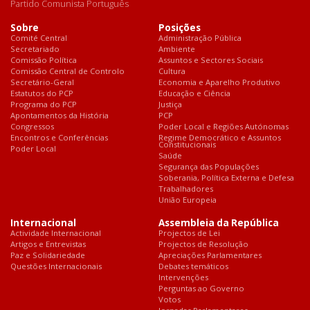
Partido Comunista Português
Sobre
Posições
Comité Central
Administração Pública
Secretariado
Ambiente
Comissão Política
Assuntos e Sectores Sociais
Comissão Central de Controlo
Cultura
Secretário-Geral
Economia e Aparelho Produtivo
Estatutos do PCP
Educação e Ciência
Programa do PCP
Justiça
Apontamentos da História
PCP
Congressos
Poder Local e Regiões Autónomas
Encontros e Conferências
Regime Democrático e Assuntos
Constitucionais
Poder Local
Saúde
Segurança das Populações
Soberania, Política Externa e Defesa
Trabalhadores
União Europeia
Internacional
Assembleia da República
Actividade Internacional
Projectos de Lei
Artigos e Entrevistas
Projectos de Resolução
Paz e Solidariedade
Apreciações Parlamentares
Questões Internacionais
Debates temáticos
Intervenções
Perguntas ao Governo
Votos