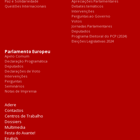
Paz e Solidariedade
Apreciações Parlamentares
Questões Internacionais
Debates temáticos
Intervenções
Perguntas ao Governo
Votos
Jornadas Parlamentares
Deputados
Programa Eleitoral do PCP (2024)
Eleições Legislativas 2024
Parlamento Europeu
Apelo Comum
Declaração Programática
Deputados
Declarações de Voto
Intervenções
Perguntas
Seminários
Notas de Imprensa
Adere
Contactos
Centros de Trabalho
Dossiers
Multimedia
Festa do Avante!
English