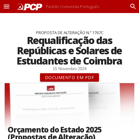
Partido Comunista Português
M
P
e
r
n
o
u
c
PROPOSTA DE ALTERAÇÃO N.º 1767C
u
Requalificação das
r
a
Repúblicas e Solares de
r
Estudantes de Coimbra
15 Novembro 2024
DOCUMENTO EM PDF
Orçamento do Estado 2025
(Propostas de Alteração)