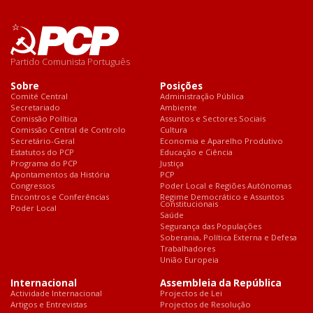
Partido Comunista Português
Sobre
Posições
Comité Central
Administração Pública
Secretariado
Ambiente
Comissão Política
Assuntos e Sectores Sociais
Comissão Central de Controlo
Cultura
Secretário-Geral
Economia e Aparelho Produtivo
Estatutos do PCP
Educação e Ciência
Programa do PCP
Justiça
Apontamentos da História
PCP
Congressos
Poder Local e Regiões Autónomas
Encontros e Conferências
Regime Democrático e Assuntos
Constitucionais
Poder Local
Saúde
Segurança das Populações
Soberania, Política Externa e Defesa
Trabalhadores
União Europeia
Internacional
Assembleia da República
Actividade Internacional
Projectos de Lei
Artigos e Entrevistas
Projectos de Resolução