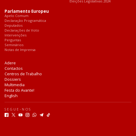
Eleições Legislativas 2024
Parlamento Europeu
Apelo Comum
Declaração Programática
Deputados
Declarações de Voto
Intervenções
Perguntas
Seminários
Notas de Imprensa
Adere
Contactos
Centros de Trabalho
Dossiers
Multimedia
Festa do Avante!
English
SEGUE-NOS
F
T
Y
I
W
T
T
a
w
o
n
h
e
i
c
i
u
s
a
l
k
e
t
t
t
t
e
T