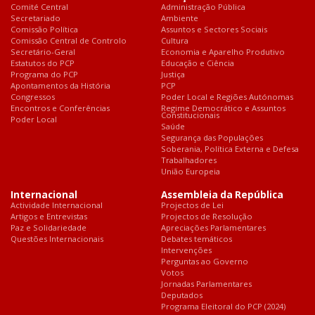
Comité Central
Administração Pública
Secretariado
Ambiente
Comissão Política
Assuntos e Sectores Sociais
Comissão Central de Controlo
Cultura
Secretário-Geral
Economia e Aparelho Produtivo
Estatutos do PCP
Educação e Ciência
Programa do PCP
Justiça
Apontamentos da História
PCP
Congressos
Poder Local e Regiões Autónomas
Encontros e Conferências
Regime Democrático e Assuntos
Constitucionais
Poder Local
Saúde
Segurança das Populações
Soberania, Política Externa e Defesa
Trabalhadores
União Europeia
Internacional
Assembleia da República
Actividade Internacional
Projectos de Lei
Artigos e Entrevistas
Projectos de Resolução
Paz e Solidariedade
Apreciações Parlamentares
Questões Internacionais
Debates temáticos
Intervenções
Perguntas ao Governo
Votos
Jornadas Parlamentares
Deputados
Programa Eleitoral do PCP (2024)