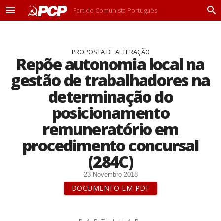
Partido Comunista Português
M
P
e
r
n
o
u
c
PROPOSTA DE ALTERAÇÃO
u
Repõe autonomia local na
r
a
gestão de trabalhadores na
r
determinação do
posicionamento
remuneratório em
procedimento concursal
(284C)
23 Novembro 2018
DOCUMENTO EM PDF