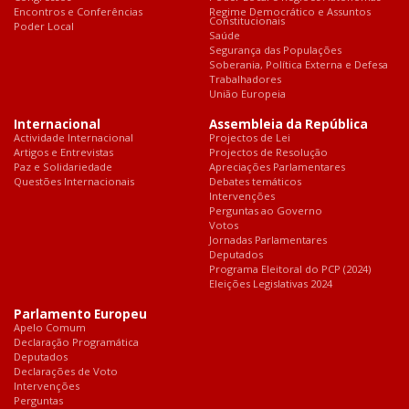
Encontros e Conferências
Regime Democrático e Assuntos
Constitucionais
Poder Local
Saúde
Segurança das Populações
Soberania, Política Externa e Defesa
Trabalhadores
União Europeia
Internacional
Assembleia da República
Actividade Internacional
Projectos de Lei
Artigos e Entrevistas
Projectos de Resolução
Paz e Solidariedade
Apreciações Parlamentares
Questões Internacionais
Debates temáticos
Intervenções
Perguntas ao Governo
Votos
Jornadas Parlamentares
Deputados
Programa Eleitoral do PCP (2024)
Eleições Legislativas 2024
Parlamento Europeu
Apelo Comum
Declaração Programática
Deputados
Declarações de Voto
Intervenções
Perguntas