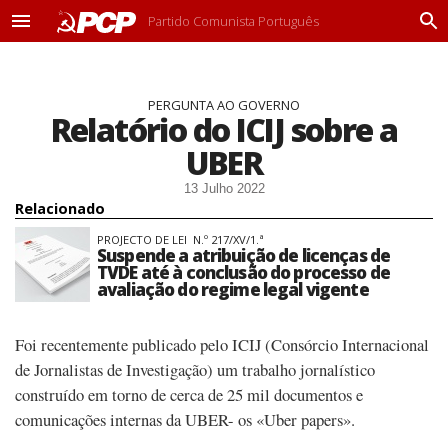
Partido Comunista Português
M
P
e
r
n
o
u
c
PERGUNTA AO GOVERNO
u
Relatório do ICIJ sobre a
r
a
UBER
r
13 Julho 2022
Relacionado
PROJECTO DE LEI N.º 217/XV/1.ª
Suspende a atribuição de licenças de
TVDE até à conclusão do processo de
avaliação do regime legal vigente
Foi recentemente publicado pelo ICIJ (Consórcio Internacional
de Jornalistas de Investigação) um trabalho jornalístico
construído em torno de cerca de 25 mil documentos e
comunicações internas da UBER- os «Uber papers».