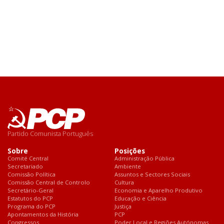
Partido Comunista Português
Sobre
Posições
Comité Central
Administração Pública
Secretariado
Ambiente
Comissão Política
Assuntos e Sectores Sociais
Comissão Central de Controlo
Cultura
Secretário-Geral
Economia e Aparelho Produtivo
Estatutos do PCP
Educação e Ciência
Programa do PCP
Justiça
Apontamentos da História
PCP
Congressos
Poder Local e Regiões Autónomas