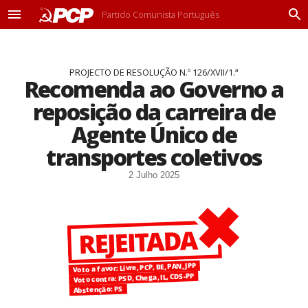
Partido Comunista Português
M
P
e
r
n
o
u
c
PROJECTO DE RESOLUÇÃO N.º 126/XVII/1.ª
u
Recomenda ao Governo a
r
a
reposição da carreira de
r
Agente Único de
transportes coletivos
2 Julho 2025
Voto a favor: Livre, PCP, BE, PAN, JPP
Voto contra: PSD, Chega, IL, CDS-PP
Abstenção: PS