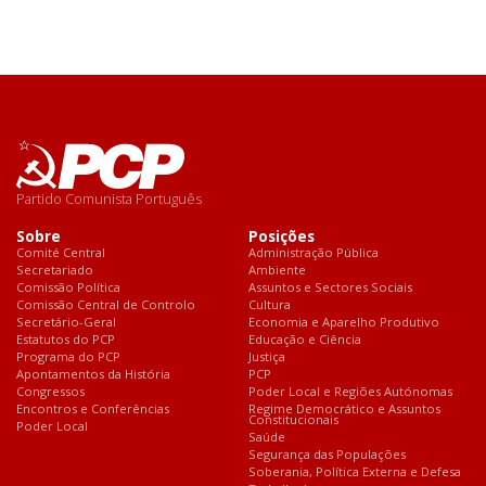
Partido Comunista Português
Sobre
Posições
Comité Central
Administração Pública
Secretariado
Ambiente
Comissão Política
Assuntos e Sectores Sociais
Comissão Central de Controlo
Cultura
Secretário-Geral
Economia e Aparelho Produtivo
Estatutos do PCP
Educação e Ciência
Programa do PCP
Justiça
Apontamentos da História
PCP
Congressos
Poder Local e Regiões Autónomas
Encontros e Conferências
Regime Democrático e Assuntos
Constitucionais
Poder Local
Saúde
Segurança das Populações
Soberania, Política Externa e Defesa