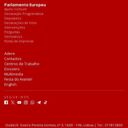
Parlamento Europeu
Apelo Comum
Declaração Programática
Deputados
Declarações de Voto
Intervenções
Perguntas
Seminários
Notas de Imprensa
Adere
Contactos
Centros de Trabalho
Dossiers
Multimedia
Festa do Avante!
English
SEGUE-NOS
F
T
Y
I
W
T
T
a
w
o
n
h
e
i
c
i
u
s
a
l
k
e
t
t
t
t
e
T
b
t
u
a
s
g
o
(Sede) R. Soeiro Pereira Gomes, nº 3, 1600 - 196, Lisboa | Tel.: 217813800
o
e
b
g
a
r
k