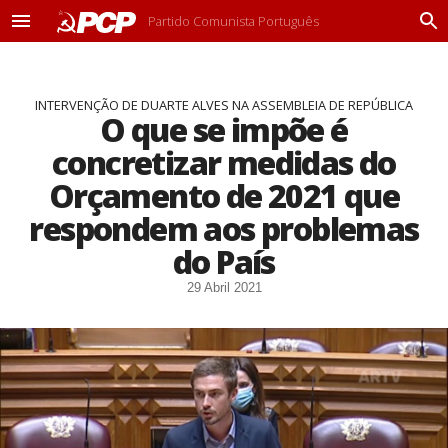
Partido Comunista Português
M
P
e
r
n
o
u
c
INTERVENÇÃO DE DUARTE ALVES NA ASSEMBLEIA DE REPÚBLICA
u
O que se impõe é
r
a
concretizar medidas do
r
Orçamento de 2021 que
respondem aos problemas
do País
29 Abril 2021