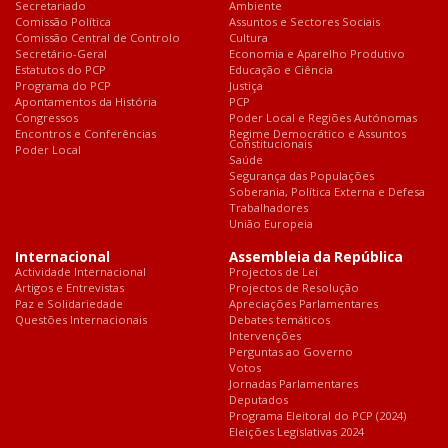
Secretariado
Ambiente
Comissão Política
Assuntos e Sectores Sociais
Comissão Central de Controlo
Cultura
Secretário-Geral
Economia e Aparelho Produtivo
Estatutos do PCP
Educação e Ciência
Programa do PCP
Justiça
Apontamentos da História
PCP
Congressos
Poder Local e Regiões Autónomas
Encontros e Conferências
Regime Democrático e Assuntos
Constitucionais
Poder Local
Saúde
Segurança das Populações
Soberania, Política Externa e Defesa
Trabalhadores
União Europeia
Internacional
Assembleia da República
Actividade Internacional
Projectos de Lei
Artigos e Entrevistas
Projectos de Resolução
Paz e Solidariedade
Apreciações Parlamentares
Questões Internacionais
Debates temáticos
Intervenções
Perguntas ao Governo
Votos
Jornadas Parlamentares
Deputados
Programa Eleitoral do PCP (2024)
Eleições Legislativas 2024