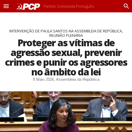
Partido Comunista Português
M
P
e
r
n
o
u
c
INTERVENÇÃO DE PAULA SANTOS NA ASSEMBLEIA DE REPÚBLICA,
u
REUNIÃO PLENÁRIA
r
Proteger as vítimas de
a
r
agressão sexual, prevenir
crimes e punir os agressores
no âmbito da lei
8 Maio 2026, Assembleia da República