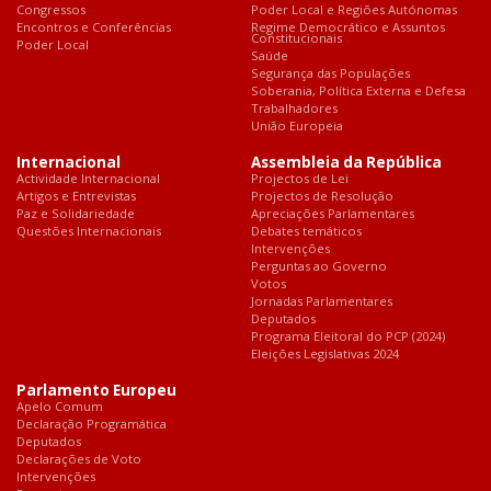
Congressos
Poder Local e Regiões Autónomas
Encontros e Conferências
Regime Democrático e Assuntos
Constitucionais
Poder Local
Saúde
Segurança das Populações
Soberania, Política Externa e Defesa
Trabalhadores
União Europeia
Internacional
Assembleia da República
Actividade Internacional
Projectos de Lei
Artigos e Entrevistas
Projectos de Resolução
Paz e Solidariedade
Apreciações Parlamentares
Questões Internacionais
Debates temáticos
Intervenções
Perguntas ao Governo
Votos
Jornadas Parlamentares
Deputados
Programa Eleitoral do PCP (2024)
Eleições Legislativas 2024
Parlamento Europeu
Apelo Comum
Declaração Programática
Deputados
Declarações de Voto
Intervenções