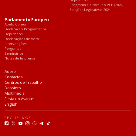
Programa Eleitoral do PCP (2024)
Eleições Legislativas 2024
Parlamento Europeu
Apelo Comum
Declaração Programática
Deputados
Declarações de Voto
Intervenções
Perguntas
Seminários
Notas de Imprensa
Adere
Contactos
Centros de Trabalho
Dossiers
Multimedia
Festa do Avante!
English
SEGUE-NOS
F
T
Y
I
W
T
T
a
w
o
n
h
e
i