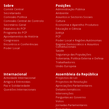
Sobre
Posições
Comité Central
Administração Pública
Secretariado
Ambiente
Comissão Política
Assuntos e Sectores Sociais
Comissão Central de Controlo
Cultura
Secretário-Geral
Economia e Aparelho Produtivo
Estatutos do PCP
Educação e Ciência
Programa do PCP
Justiça
Apontamentos da História
PCP
Congressos
Poder Local e Regiões Autónomas
Encontros e Conferências
Regime Democrático e Assuntos
Constitucionais
Poder Local
Saúde
Segurança das Populações
Soberania, Política Externa e Defesa
Trabalhadores
União Europeia
Internacional
Assembleia da República
Actividade Internacional
Projectos de Lei
Artigos e Entrevistas
Projectos de Resolução
Paz e Solidariedade
Apreciações Parlamentares
Questões Internacionais
Debates temáticos
Intervenções
Perguntas ao Governo
Votos
Jornadas Parlamentares
Deputados