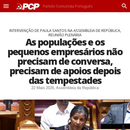
Partido Comunista Português
M
P
e
r
n
o
u
c
INTERVENÇÃO DE PAULA SANTOS NA ASSEMBLEIA DE REPÚBLICA,
u
REUNIÃO PLENÁRIA
r
As populações e os
a
r
pequenos empresários não
precisam de conversa,
precisam de apoios depois
das tempestades
22 Maio 2026, Assembleia da República