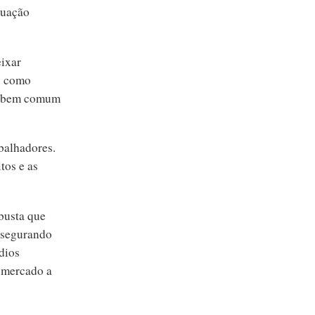
tuação
ixar
s como
 o bem comum
abalhadores.
tos e as
obusta que
ssegurando
dios
o mercado a