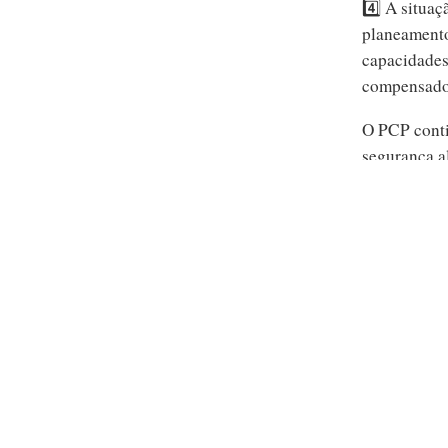
4️⃣ A situa
planeamento
capacidades
compensador
O PCP conti
segurança al
Relacionados