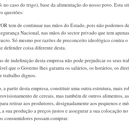
 no caso do trigo), base da alimentação do nosso povo. Esta si
ro questões:
OR tem de continuar nas mãos do Estado, pois não podemos de
Segurança Nacional, nas mãos do sector privado que tem apena
 lucro. Só mesmo por razões de preconceito ideológico contra
e defender coisa diferente desta.
ão de indefinição desta empresa não pode prejudicar os seus tr
vel que o Governo lhes garanta os salários, os horários, os direi
e trabalho dignos.
o, a partir desta empresa, constituir uma outra estrutura, mais r
provisionamento de cereais, mas também de outros alimentos, a
para retirar aos produtores, designadamente aos pequenos e mé
, a sua produção a preços justos e assegurar a sua colocação n
os consumidores possam comprar.