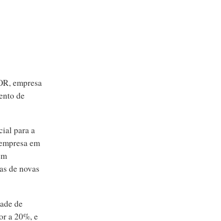
OR, empresa
ento de
ial para a
 empresa em
em
ias de novas
dade de
or a 20%, e