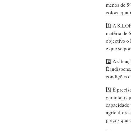
menos de 5%
coloca quat
1️⃣ A SILOP
matéria de 
objectivo o
é que se pod
2️⃣ A situaç
É indispensá
condições d
3️⃣ É precis
garanta o a
capacidade 
agricultores
preços que 