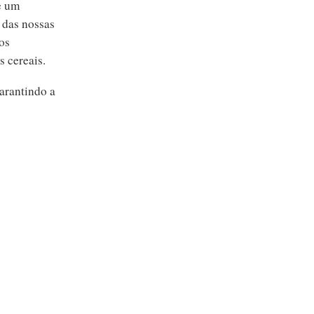
e um
 das nossas
os
s cereais.
arantindo a
Crise cerealífera em Portugal
11 Dezembro 2018