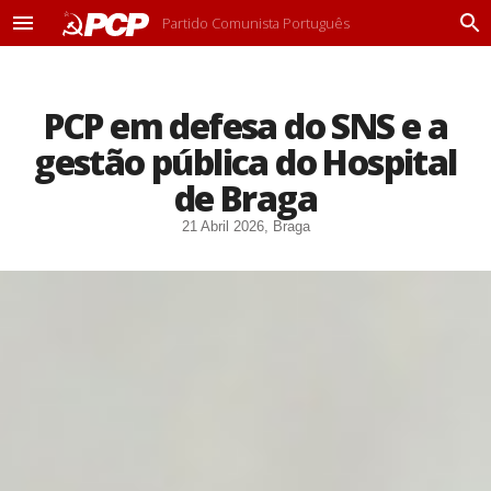
Partido Comunista Português
M
P
e
r
n
o
u
c
PCP em defesa do SNS e a
u
r
gestão pública do Hospital
a
r
de Braga
21 Abril 2026, Braga