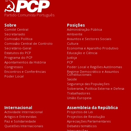
Partido Comunista Português
Sobre
Posições
Comité Central
Administração Pública
Secretariado
Ambiente
Comissão Política
Assuntos e Sectores Sociais
Comissão Central de Controlo
Cultura
Secretário-Geral
Economia e Aparelho Produtivo
Estatutos do PCP
Educação e Ciência
Programa do PCP
Justiça
Apontamentos da História
PCP
Congressos
Poder Local e Regiões Autónomas
Encontros e Conferências
Regime Democrático e Assuntos
Constitucionais
Poder Local
Saúde
Segurança das Populações
Soberania, Política Externa e Defesa
Trabalhadores
União Europeia
Internacional
Assembleia da República
Actividade Internacional
Projectos de Lei
Artigos e Entrevistas
Projectos de Resolução
Paz e Solidariedade
Apreciações Parlamentares
Questões Internacionais
Debates temáticos
Intervenções