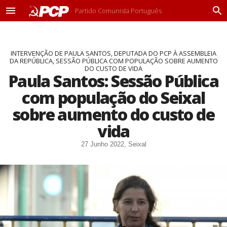
Partido Comunista Português
M
P
e
r
n
o
u
c
INTERVENÇÃO DE PAULA SANTOS, DEPUTADA DO PCP À ASSEMBLEIA
u
DA REPÚBLICA, SESSÃO PÚBLICA COM POPULAÇÃO SOBRE AUMENTO
r
DO CUSTO DE VIDA
a
Paula Santos: Sessão Pública
r
com população do Seixal
sobre aumento do custo de
vida
27 Junho 2022, Seixal