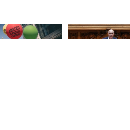
 Junho, adere à Greve Geral
As condições de vida dos
rotar o Pacote Laboral!
trabalhadores: pacote labora
salários e direitos
6
28 Maio 2026