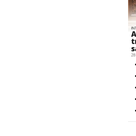
IN
A
t
s
28