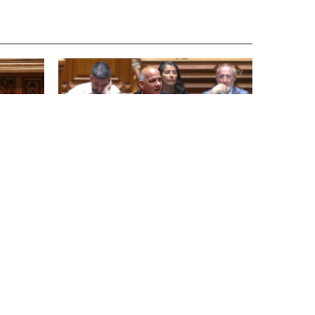
PCP desmonta hipocrisia da direita
l,
sobre direitos dos trabalhadores
28 Maio 2026