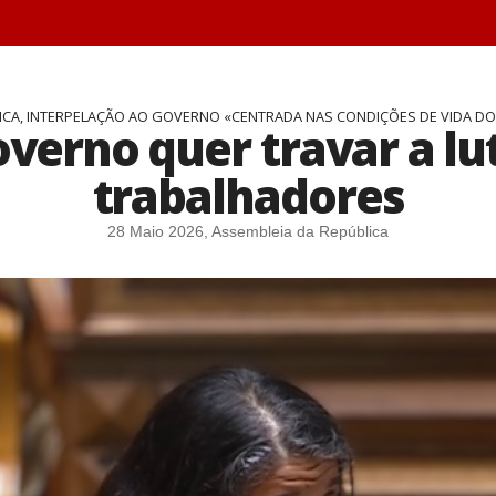
ICA, INTERPELAÇÃO AO GOVERNO «CENTRADA NAS CONDIÇÕES DE VIDA DOS
verno quer travar a lut
trabalhadores
28 Maio 2026, Assembleia da República