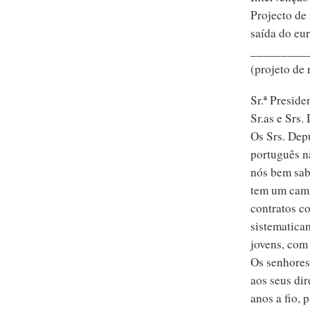
Projecto de
saída do eur
_________
(projeto de 
Sr.ª Preside
Sr.as e Srs.
Os Srs. De
português n
nós bem sab
tem um cami
contratos c
sistematica
jovens, com
Os senhores
aos seus dir
anos a fio, 