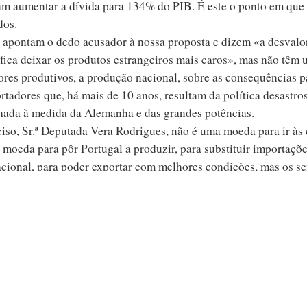
ram aumentar a dívida para 134% do PIB. É este o ponto em que
dos.
 apontam o dedo acusador à nossa proposta e dizem «a desvalo
fica deixar os produtos estrangeiros mais caros», mas não têm 
tores produtivos, a produção nacional, sobre as consequências p
rtadores que, há mais de 10 anos, resultam da política desastr
nhada à medida da Alemanha e das grandes potências.
ciso, Sr.ª Deputada Vera Rodrigues, não é uma moeda para ir às
 moeda para pôr Portugal a produzir, para substituir importaçõ
cional, para poder exportar com melhores condições, mas os s
ar o País ao garrote do euro, ao garrote da dívida, de uma dív
rago, Srs. Deputados, não é uma pergunta, é um apelo: da próxi
s, do País real, da economia real. Olhem para o que está a acon
ica, mas assumam a vossa responsabilidade de condenar este Paí
parada ou a um beco sem saída. Não, Srs. Deputados! Há outro 
ho e há propostas concretas que vamos votar dentro de moment