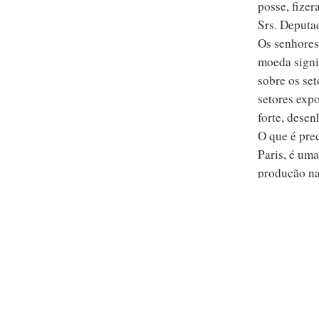
posse, fize
Srs. Deputa
Os senhores
moeda signi
sobre os se
setores expo
forte, dese
O que é pre
Paris, é uma
produção na
querem amarr
crescente.
O que vos t
falem do Paí
vossa polít
saída impre
outro camin