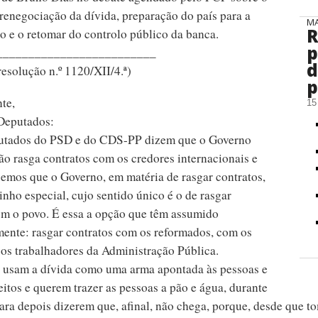
 renegociação da dívida, preparação do país para a
MA
R
o e o retomar do controlo público da banca.
p
_________________________
d
resolução n.º 1120/XII/4.ª)
p
nte,
15
 Deputados:
putados do PSD e do CDS-PP dizem que o Governo
ão rasga contratos com os credores internacionais e
emos que o Governo, em matéria de rasgar contratos,
nho especial, cujo sentido único é o de rasgar
om o povo. É essa a opção que têm assumido
mente: rasgar contratos com os reformados, com os
 os trabalhadores da Administração Pública.
 usam a dívida como uma arma apontada às pessoas e
eitos e querem trazer as pessoas a pão e água, durante
para depois dizerem que, afinal, não chega, porque, desde que 