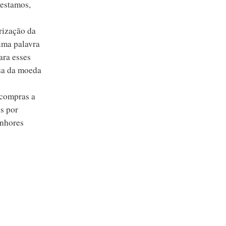
 estamos,
rização da
uma palavra
ara esses
osa da moeda
 compras a
es por
enhores
ida
ma vez,
tecer com a
s a uma
rumo, há
os.