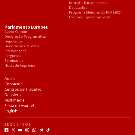
Jornadas Parlamentares
Deputados
Programa Eleitoral do PCP (2024)
Eleições Legislativas 2024
Parlamento Europeu
Apelo Comum
Declaração Programática
Deputados
Declarações de Voto
Intervenções
Perguntas
Seminários
Notas de Imprensa
Adere
Contactos
Centros de Trabalho
Dossiers
Multimedia
Festa do Avante!
English
SEGUE-NOS
F
T
Y
I
W
T
T