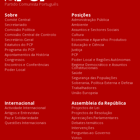
Partido Comunista Português
Sobre
Posições
Comité Central
Administração Pública
Secretariado
Ambiente
Comissão Política
Assuntos e Sectores Sociais
Comissão Central de Controlo
Cultura
Secretário-Geral
Economia e Aparelho Produtivo
Estatutos do PCP
Educação e Ciência
Programa do PCP
Justiça
Apontamentos da História
PCP
Congressos
Poder Local e Regiões Autónomas
Encontros e Conferências
Regime Democrático e Assuntos
Constitucionais
Poder Local
Saúde
Segurança das Populações
Soberania, Política Externa e Defesa
Trabalhadores
União Europeia
Internacional
Assembleia da República
Actividade Internacional
Projectos de Lei
Artigos e Entrevistas
Projectos de Resolução
Paz e Solidariedade
Apreciações Parlamentares
Questões Internacionais
Debates temáticos
Intervenções
Perguntas ao Governo
Votos