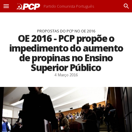
Partido Comunista Português
M
P
e
r
n
o
u
c
PROPOSTAS DO PCP NO OE 2016
u
OE 2016 - PCP propõe o
r
a
impedimento do aumento
r
de propinas no Ensino
Superior Público
4 Março 2016