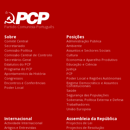
Partido Comunista Português
Sobre
Posições
Comité Central
Administração Pública
Secretariado
Ambiente
Comissão Política
Assuntos e Sectores Sociais
Comissão Central de Controlo
Cultura
Secretário-Geral
Economia e Aparelho Produtivo
Estatutos do PCP
Educação e Ciência
Programa do PCP
Justiça
Apontamentos da História
PCP
Congressos
Poder Local e Regiões Autónomas
Encontros e Conferências
Regime Democrático e Assuntos
Constitucionais
Poder Local
Saúde
Segurança das Populações
Soberania, Política Externa e Defesa
Trabalhadores
União Europeia
Internacional
Assembleia da República
Actividade Internacional
Projectos de Lei
Artigos e Entrevistas
Projectos de Resolução