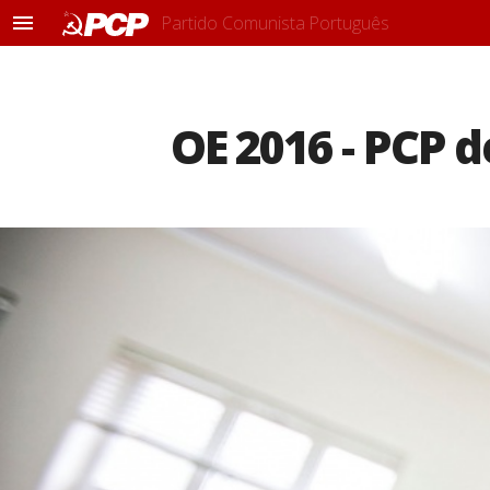
Partido Comunista Português
M
e
n
u
OE 2016 - PCP d