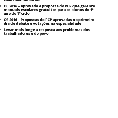
OE 2016 – Aprovada a proposta do PCP que garante
manuais escolares gratuitos para os alunos do 1º
ano do 1º ciclo
OE 2016 – Propostas do PCP aprovadas no primeiro
dia de debate e votações na especialidade
Levar mais longe a resposta aos problemas dos
trabalhadores e do povo
arlamento
Adere
uropeu
Contactos
pelo Comum
Centros de Trabalho
eclaração
rogramática
Dossiers
eputados
Multimedia
clarações de Voto
Festa do Avante!
tervenções
English
rguntas