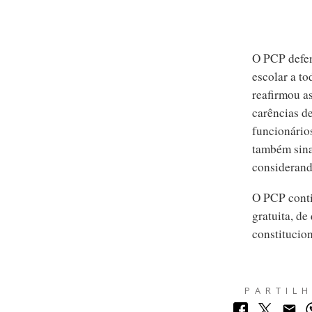
O PCP defen
escolar a to
reafirmou a
carências de
funcionários
também sina
considerand
O PCP conti
gratuita, de
constitucio
PARTIL