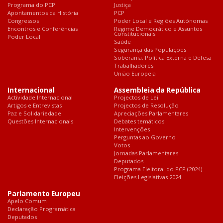
Programa do PCP
Justiça
Apontamentos da História
PCP
Congressos
Poder Local e Regiões Autónomas
Encontros e Conferências
Regime Democrático e Assuntos
Constitucionais
Poder Local
Saúde
Segurança das Populações
Soberania, Política Externa e Defesa
Trabalhadores
União Europeia
Internacional
Assembleia da República
Actividade Internacional
Projectos de Lei
Artigos e Entrevistas
Projectos de Resolução
Paz e Solidariedade
Apreciações Parlamentares
Questões Internacionais
Debates temáticos
Intervenções
Perguntas ao Governo
Votos
Jornadas Parlamentares
Deputados
Programa Eleitoral do PCP (2024)
Eleições Legislativas 2024
Parlamento Europeu
Apelo Comum
Declaração Programática
Deputados