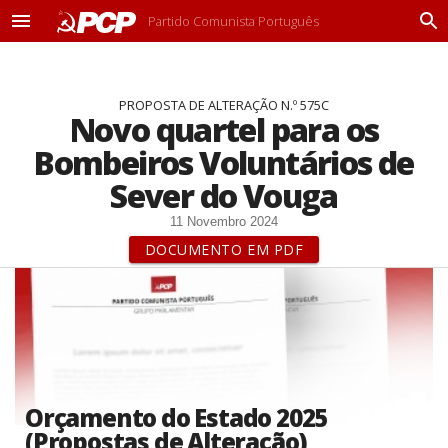
Partido Comunista Português
M
P
e
r
n
o
u
c
PROPOSTA DE ALTERAÇÃO N.º 575C
u
Novo quartel para os
r
a
Bombeiros Voluntários de
r
Sever do Vouga
11 Novembro 2024
DOCUMENTO EM PDF
Orçamento do Estado 2025
(Propostas de Alteração)