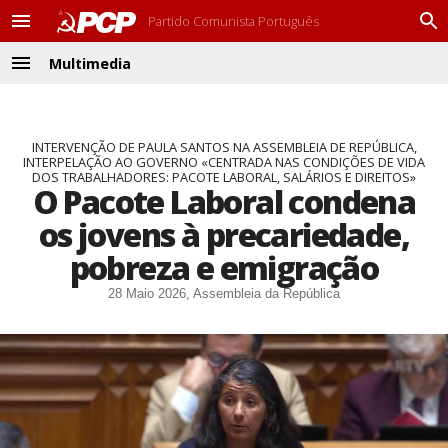
Partido Comunista Português
M
P
e
r
Multimedia
n
o
M
u
c
e
u
n
r
u
a
INTERVENÇÃO DE PAULA SANTOS NA ASSEMBLEIA DE REPÚBLICA,
INTERPELAÇÃO AO GOVERNO «CENTRADA NAS CONDIÇÕES DE VIDA
r
DOS TRABALHADORES: PACOTE LABORAL, SALÁRIOS E DIREITOS»
O Pacote Laboral condena
os jovens à precariedade,
pobreza e emigração
28 Maio 2026, Assembleia da República