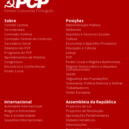
Partido Comunista Português
Sobre
Posições
Comité Central
Administração Pública
Secretariado
Ambiente
Comissão Política
Assuntos e Sectores Sociais
Comissão Central de Controlo
Cultura
Secretário-Geral
Economia e Aparelho Produtivo
Estatutos do PCP
Educação e Ciência
Programa do PCP
Justiça
Apontamentos da História
PCP
Congressos
Poder Local e Regiões Autónomas
Encontros e Conferências
Regime Democrático e Assuntos
Constitucionais
Poder Local
Saúde
Segurança das Populações
Soberania, Política Externa e Defesa
Trabalhadores
União Europeia
Internacional
Assembleia da República
Actividade Internacional
Projectos de Lei
Artigos e Entrevistas
Projectos de Resolução
Paz e Solidariedade
Apreciações Parlamentares
Questões Internacionais
Debates temáticos
Intervenções