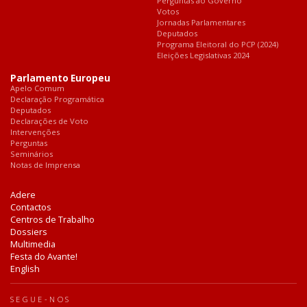
Perguntas ao Governo
Votos
Jornadas Parlamentares
Deputados
Programa Eleitoral do PCP (2024)
Eleições Legislativas 2024
Parlamento Europeu
Apelo Comum
Declaração Programática
Deputados
Declarações de Voto
Intervenções
Perguntas
Seminários
Notas de Imprensa
Adere
Contactos
Centros de Trabalho
Dossiers
Multimedia
Festa do Avante!
English
SEGUE-NOS