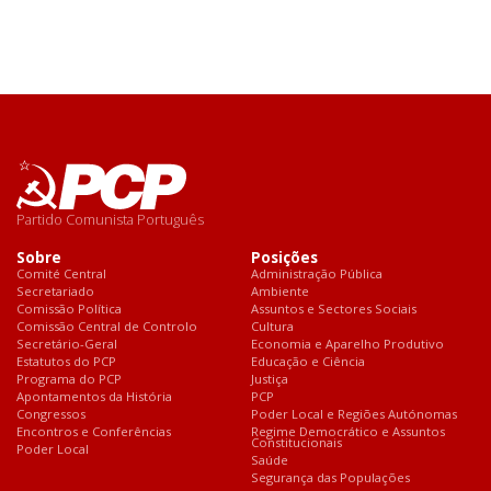
Partido Comunista Português
Sobre
Posições
Comité Central
Administração Pública
Secretariado
Ambiente
Comissão Política
Assuntos e Sectores Sociais
Comissão Central de Controlo
Cultura
Secretário-Geral
Economia e Aparelho Produtivo
Estatutos do PCP
Educação e Ciência
Programa do PCP
Justiça
Apontamentos da História
PCP
Congressos
Poder Local e Regiões Autónomas
Encontros e Conferências
Regime Democrático e Assuntos
Constitucionais
Poder Local
Saúde
Segurança das Populações