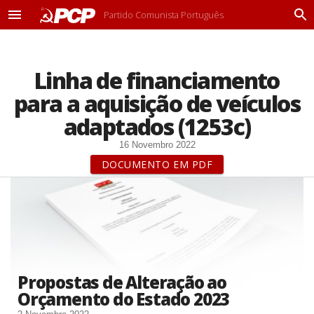
Partido Comunista Português
M
P
e
r
n
o
u
c
Linha de financiamento
u
r
para a aquisição de veículos
a
r
adaptados (1253c)
16 Novembro 2022
DOCUMENTO EM PDF
Propostas de Alteração ao
Orçamento do Estado 2023