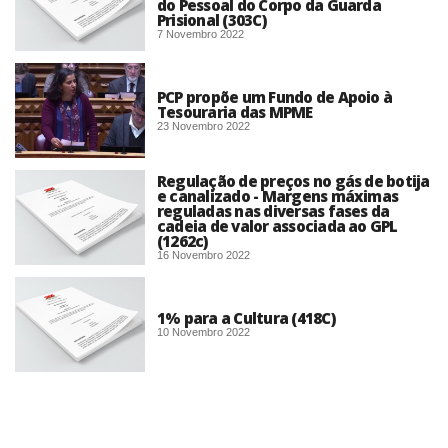
do Pessoal do Corpo da Guarda
Prisional (303C)
7 Novembro 2022
PCP propõe um Fundo de Apoio à
Tesouraria das MPME
23 Novembro 2022
Regulação de preços no gás de botija
e canalizado - Margens máximas
reguladas nas diversas fases da
cadeia de valor associada ao GPL
(1262c)
16 Novembro 2022
1% para a Cultura (418C)
10 Novembro 2022