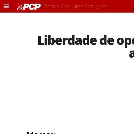
Partido Comunista Português
M
e
n
u
Liberdade de op
Relacionados